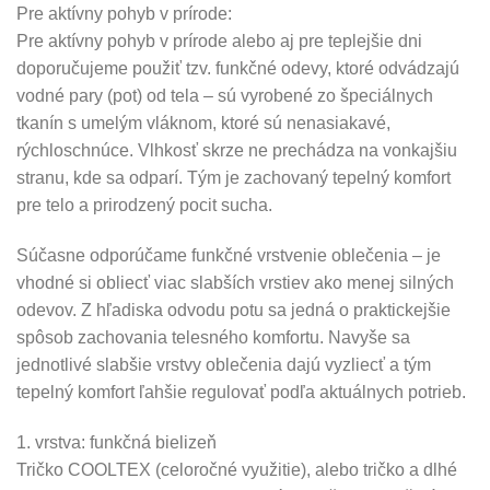
Pre aktívny pohyb v prírode:
Pre aktívny pohyb v prírode alebo aj pre teplejšie dni
doporučujeme použiť tzv. funkčné odevy, ktoré odvádzajú
vodné pary (pot) od tela – sú vyrobené zo špeciálnych
tkanín s umelým vláknom, ktoré sú nenasiakavé,
rýchloschnúce. Vlhkosť skrze ne prechádza na vonkajšiu
stranu, kde sa odparí. Tým je zachovaný tepelný komfort
pre telo a prirodzený pocit sucha.
Súčasne odporúčame funkčné vrstvenie oblečenia – je
vhodné si obliecť viac slabších vrstiev ako menej silných
odevov. Z hľadiska odvodu potu sa jedná o praktickejšie
spôsob zachovania telesného komfortu. Navyše sa
jednotlivé slabšie vrstvy oblečenia dajú vyzliecť a tým
tepelný komfort ľahšie regulovať podľa aktuálnych potrieb.
1. vrstva: funkčná bielizeň
Tričko COOLTEX (celoročné využitie), alebo tričko a dlhé