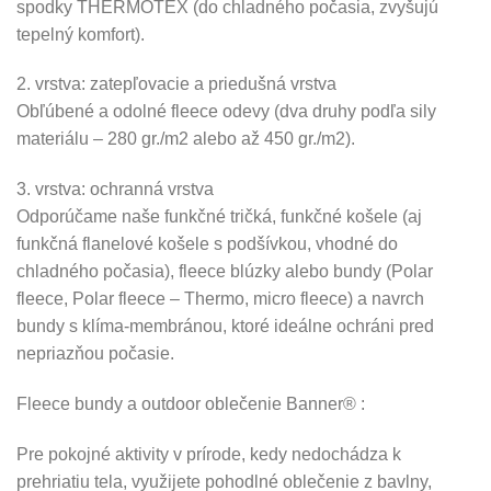
spodky THERMOTEX (do chladného počasia, zvyšujú
tepelný komfort).
2. vrstva: zatepľovacie a priedušná vrstva
Obľúbené a odolné fleece odevy (dva druhy podľa sily
materiálu – 280 gr./m2 alebo až 450 gr./m2).
3. vrstva: ochranná vrstva
Odporúčame naše funkčné tričká, funkčné košele (aj
funkčná flanelové košele s podšívkou, vhodné do
chladného počasia), fleece blúzky alebo bundy (Polar
fleece, Polar fleece – Thermo, micro fleece) a navrch
bundy s klíma-membránou, ktoré ideálne ochráni pred
nepriazňou počasie.
Fleece bundy a outdoor oblečenie Banner® :
Pre pokojné aktivity v prírode, kedy nedochádza k
prehriatiu tela, využijete pohodlné oblečenie z bavlny,