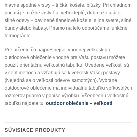
hlavne spodné vrstvy – tričká, košele, blúzky. Pri chladnom
počasí je možné vrstviť aj veľmi teplé, dobre izolujúce,
silné odevy – bavlnené flanelové košele, silné svetre, silné
bundy alebo kabáty. Priamo na telo odporúčame funkčné
termoprádlo.
Pre určenie čo najpresnejšej vhodnej veľkosti pre
outdoorové oblečenie vhodné pre Vašu postavu môžete
použiť orientačnú veľkostnú tabuľku. Uvedené veľkosti sú
v centimetroch a vzťahujú sa k veľkosti Vašej postavy.
(Nejedná sa o veľkosti odevov samotných). Vybrané
outdoorové oblečenie má individuálnu tabuľku veľkostných
rozmerov priamo v popise výrobku. Všeobecnú veľkostnú
tabuľku nájdete tu:
outdoor oblečenie – veľkosti
SÚVISIACE PRODUKTY