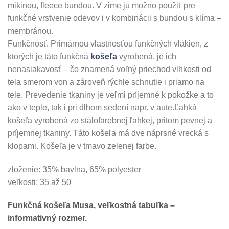
mikinou, fleece bundou. V zime ju možno použiť pre
funkčné vrstvenie odevov i v kombinácii s bundou s klíma –
membránou.
Funkčnosť. Primárnou vlastnosťou funkčných vlákien, z
ktorých je táto funkčná
košeľa
vyrobená, je ich
nenasiakavosť – čo znamená voľný priechod vlhkosti od
tela smerom von a zároveň rýchle schnutie i priamo na
tele. Prevedenie tkaniny je veľmi príjemné k pokožke a to
ako v teple, tak i pri dlhom sedení napr. v aute.Ľahká
košeľa vyrobená zo stálofarebnej ľahkej, pritom pevnej a
príjemnej tkaniny. Táto košeľa má dve náprsné vrecká s
klopami. Košeľa je v tmavo zelenej farbe.
zloženie: 35% bavlna, 65% polyester
veľkosti: 35 až 50
Funkčná košeľa Musa, veľkostná tabuľka –
informativný rozmer.