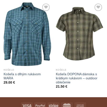
Add to
Add to
Wishlist
Wishlist
KOŠELE
KOŠELE
Košeľa s dlhým rukávom
Košeľa DOPONA dámska s
MARA
krátkym rukávom – outdoor
oblečenie
29.00
€
21.50
€