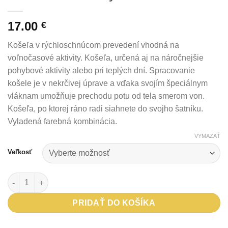
17.00
€
Košeľa v rýchloschnúcom prevedení vhodná na
voľnočasové aktivity. Košeľa, určená aj na náročnejšie
pohybové aktivity alebo pri teplých dní. Spracovanie
košele je v nekrčivej úprave a vďaka svojím špeciálnym
vláknam umožňuje prechodu potu od tela smerom von.
Košeľa, po ktorej ráno radi siahnete do svojho šatníku.
Vyladená farebná kombinácia.
VYMAZAŤ
Veľkosť
množstvo Košeľa Harus krátky rukáv
PRIDAŤ DO KOŠÍKA