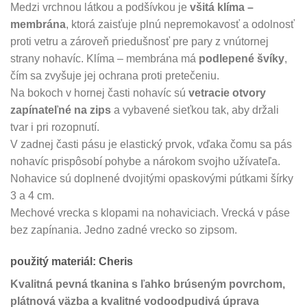
Medzi vrchnou látkou a podšívkou je
všitá klíma –
membrána
, ktorá zaisťuje plnú nepremokavosť a odolnosť
proti vetru a zároveň priedušnosť pre pary z vnútornej
strany nohavíc. Klíma – membrána má
podlepené švíky
,
čím sa zvyšuje jej ochrana proti pretečeniu.
Na bokoch v hornej časti nohavíc sú
vetracie otvory
zapínateľné na zips
a vybavené sieťkou tak, aby držali
tvar i pri rozopnutí.
V zadnej časti pásu je elastický prvok, vďaka čomu sa pás
nohavíc prispôsobí pohybe a nárokom svojho užívateľa.
Nohavice sú doplnené dvojitými opaskovými pútkami šírky
3 a 4 cm.
Mechové vrecka s klopami na nohaviciach. Vrecká v páse
bez zapínania. Jedno zadné vrecko so zipsom.
použitý materiál: Cheris
Kvalitná pevná tkanina s ľahko brúseným povrchom,
plátnová väzba a kvalitné vodoodpudivá úprava