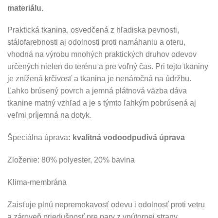
materiálu.
Praktická tkanina, osvedčená z hľadiska pevnosti,
stálofarebnosti aj odolnosti proti namáhaniu a oteru,
vhodná na výrobu mnohých praktických druhov odevov
určených nielen do terénu a pre voľný čas. Pri tejto tkaniny
je znížená krčivosť a tkanina je nenáročná na údržbu.
Ľahko brúsený povrch a jemná plátnová väzba dáva
tkanine matný vzhľad a je s týmto ľahkým pobrúsená aj
veľmi príjemná na dotyk.
Špeciálna úprava
: kvalitná vodoodpudivá úprava
Zloženie: 80% polyester, 20% bavlna
Klima-membrána
Zaisťuje plnú nepremokavosť odevu i odolnosť proti vetru
a zároveň priedušnosť pre pary z vnútornej strany,