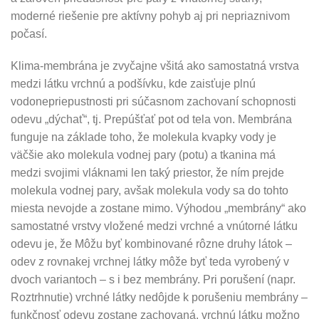
moderné riešenie pre aktívny pohyb aj pri nepriaznivom
počasí.
Klima-membrána je zvyčajne všitá ako samostatná vrstva
medzi látku vrchnú a podšívku, kde zaisťuje plnú
vodonepriepustnosti pri súčasnom zachovaní schopnosti
odevu „dýchať“, tj. Prepúšťať pot od tela von. Membrána
funguje na základe toho, že molekula kvapky vody je
väčšie ako molekula vodnej pary (potu) a tkanina má
medzi svojimi vláknami len taký priestor, že ním prejde
molekula vodnej pary, avšak molekula vody sa do tohto
miesta nevojde a zostane mimo. Výhodou „membrány“ ako
samostatné vrstvy vložené medzi vrchné a vnútorné látku
odevu je, že Môžu byť kombinované rôzne druhy látok –
odev z rovnakej vrchnej látky môže byť teda vyrobený v
dvoch variantoch – s i bez membrány. Pri porušení (napr.
Roztrhnutie) vrchné látky nedôjde k porušeniu membrány –
funkčnosť odevu zostane zachovaná, vrchnú látku možno