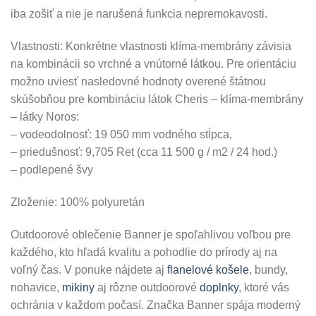
iba zošiť a nie je narušená funkcia nepremokavosti.
Vlastnosti: Konkrétne vlastnosti klíma-membrány závisia
na kombinácii so vrchné a vnútorné látkou. Pre orientáciu
možno uviesť nasledovné hodnoty overené štátnou
skúšobňou pre kombináciu látok Cheris – klíma-membrány
– látky Noros:
– vodeodolnosť: 19 050 mm vodného stĺpca,
– priedušnosť: 9,705 Ret (cca 11 500 g / m2 / 24 hod.)
– podlepené švy
Zloženie: 100% polyuretán
Outdoorové oblečenie Banner je spoľahlivou voľbou pre
každého, kto hľadá kvalitu a pohodlie do prírody aj na
voľný čas. V ponuke nájdete aj
flanelové košele
, bundy,
nohavice,
mikiny
aj rôzne outdoorové
doplnky
, ktoré vás
ochránia v každom počasí. Značka Banner spája moderný