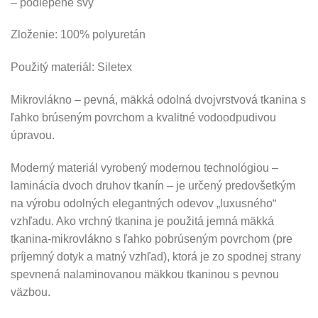
– podlepené švy
Zloženie: 100% polyuretán
Použitý materiál: Siletex
Mikrovlákno – pevná, mäkká odolná dvojvrstvová tkanina s
ľahko brúseným povrchom a kvalitné vodoodpudivou
úpravou.
Moderný materiál vyrobený modernou technológiou –
laminácia dvoch druhov tkanín – je určený predovšetkým
na výrobu odolných elegantných odevov „luxusného“
vzhľadu. Ako vrchný tkanina je použitá jemná mäkká
tkanina-mikrovlákno s ľahko pobrúseným povrchom (pre
príjemný dotyk a matný vzhľad), ktorá je zo spodnej strany
spevnená nalaminovanou mäkkou tkaninou s pevnou
väzbou.