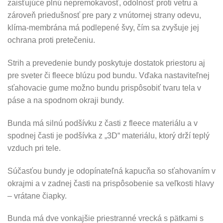
zaisťujúce plnú nepremokavosť, odolnosť proti vetru a
zároveň priedušnosť pre pary z vnútornej strany odevu,
klíma-membrána má podlepené švy, čím sa zvyšuje jej
ochrana proti pretečeniu.
Strih a prevedenie bundy poskytuje dostatok priestoru aj
pre sveter či fleece blúzu pod bundu. Vďaka nastaviteľnej
sťahovacie gume možno bundu prispôsobiť tvaru tela v
páse a na spodnom okraji bundy.
Bunda má silnú podšívku z časti z fleece materiálu a v
spodnej časti je podšívka z „3D“ materiálu, ktorý drží teplý
vzduch pri tele.
Súčasťou bundy je odopínateľná kapucňa so sťahovaním v
okrajmi a v zadnej časti na prispôsobenie sa veľkosti hlavy
– vrátane čiapky.
Bunda má dve vonkajšie priestranné vrecká s pätkami s