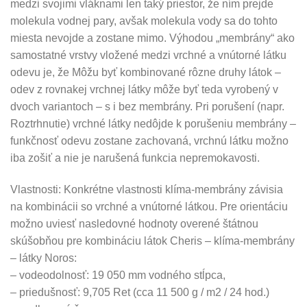
medzi svojimi vláknami len taký priestor, že ním prejde
molekula vodnej pary, avšak molekula vody sa do tohto
miesta nevojde a zostane mimo. Výhodou „membrány“ ako
samostatné vrstvy vložené medzi vrchné a vnútorné látku
odevu je, že Môžu byť kombinované rôzne druhy látok –
odev z rovnakej vrchnej látky môže byť teda vyrobený v
dvoch variantoch – s i bez membrány. Pri porušení (napr.
Roztrhnutie) vrchné látky nedôjde k porušeniu membrány –
funkčnosť odevu zostane zachovaná, vrchnú látku možno
iba zošiť a nie je narušená funkcia nepremokavosti.
Vlastnosti: Konkrétne vlastnosti klíma-membrány závisia
na kombinácii so vrchné a vnútorné látkou. Pre orientáciu
možno uviesť nasledovné hodnoty overené štátnou
skúšobňou pre kombináciu látok Cheris – klíma-membrány
– látky Noros:
– vodeodolnosť: 19 050 mm vodného stĺpca,
– priedušnosť: 9,705 Ret (cca 11 500 g / m2 / 24 hod.)