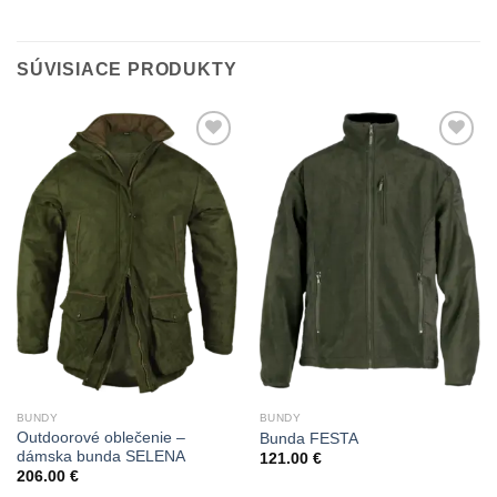
SÚVISIACE PRODUKTY
Add to
Add to
Wishlist
Wishlist
BUNDY
BUNDY
Outdoorové oblečenie –
Bunda FESTA
dámska bunda SELENA
121.00
€
206.00
€