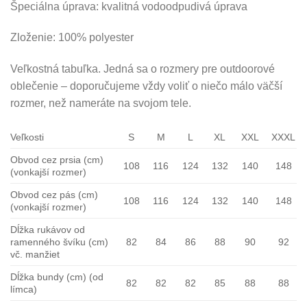
Špeciálna úprava: kvalitná vodoodpudivá úprava
Zloženie: 100% polyester
Veľkostná tabuľka. Jedná sa o rozmery pre outdoorové
oblečenie – doporučujeme vždy voliť o niečo málo väčší
rozmer, než nameráte na svojom tele.
Veľkosti
S
M
L
XL
XXL
XXXL
Obvod cez prsia (cm)
108
116
124
132
140
148
(vonkajší rozmer)
Obvod cez pás (cm)
108
116
124
132
140
148
(vonkajší rozmer)
Dĺžka rukávov od
ramenného švíku (cm)
82
84
86
88
90
92
vč. manžiet
Dĺžka bundy (cm) (od
82
82
82
85
88
88
límca)