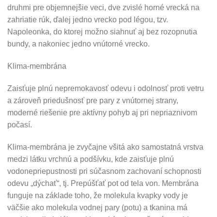
druhmi pre objemnejšie veci, dve zvislé horné vrecká na
zahriatie rúk, ďalej jedno vrecko pod légou, tzv.
Napoleonka, do ktorej možno siahnuť aj bez rozopnutia
bundy, a nakoniec jedno vnútorné vrecko.
Klima-membrána
Zaisťuje plnú nepremokavosť odevu i odolnosť proti vetru
a zároveň priedušnosť pre pary z vnútornej strany,
moderné riešenie pre aktívny pohyb aj pri nepriaznivom
počasí.
Klima-membrána je zvyčajne všitá ako samostatná vrstva
medzi látku vrchnú a podšívku, kde zaisťuje plnú
vodonepriepustnosti pri súčasnom zachovaní schopnosti
odevu „dýchať“, tj. Prepúšťať pot od tela von. Membrána
funguje na základe toho, že molekula kvapky vody je
väčšie ako molekula vodnej pary (potu) a tkanina má