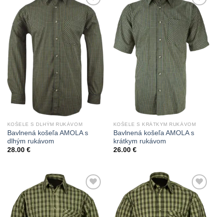
Add to
Add to
Wishlist
Wishlist
KOŠELE S DLHÝM RUKÁVOM
KOŠELE S KRÁTKYM RUKÁVOM
Bavlnená košeľa AMOLA s
Bavlnená košeľa AMOLA s
dlhým rukávom
krátkym rukávom
28.00
€
26.00
€
Add to
Add to
Wishlist
Wishlist