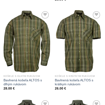
Add to
Add to
Wishlist
Wishlist
KOŠELE S DLHÝM RUKÁVOM
KOŠELE S KRÁTKYM RUKÁVOM
Bavlnená košeľa ALTOS s
Bavlnená košeľa ALTOS s
dlhým rukávom
krátkym rukávom
28.00
€
26.00
€