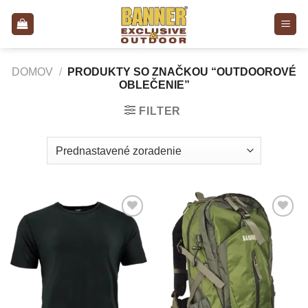
Skip
to
content
DOMOV
/
PRODUKTY SO ZNAČKOU “OUTDOOROVÉ
OBLEČENIE”
FILTER
Add to
Add to
Wishlist
Wishlist