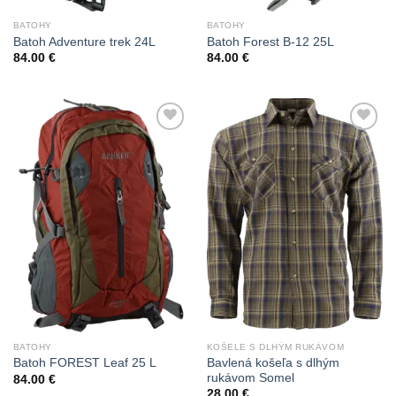
BATOHY
BATOHY
Batoh Adventure trek 24L
Batoh Forest B-12 25L
84.00
€
84.00
€
Add to
Add to
Wishlist
Wishlist
BATOHY
KOŠELE S DLHÝM RUKÁVOM
Bavlená košeľa s dlhým
Batoh FOREST Leaf 25 L
rukávom Somel
84.00
€
28.00
€