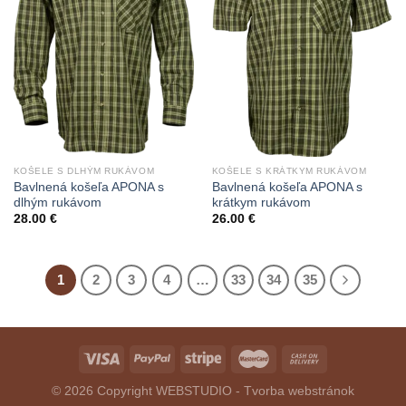
KOŠELE S DLHÝM RUKÁVOM
KOŠELE S KRÁTKYM RUKÁVOM
Bavlnená košeľa APONA s
Bavlnená košeľa APONA s
dlhým rukávom
krátkym rukávom
28.00
€
26.00
€
1
2
3
4
…
33
34
35
© 2026 Copyright
WEBSTUDIO - Tvorba webstránok