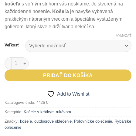
košeľa
s voľným strihom vás nesklame. Je stvorená na
každodenné nosenie.
Košeľa
je navyše vybavená
praktickým náprsným vreckom a špeciálne vystuženým
golierom, ktorý skvele drží tvar a nekrčí sa.
VYMAZAŤ
Veľkosť
množstvo Bavlnená košeľa ALTOS s krátkym rukávom
PRIDAŤ DO KOŠÍKA
Add to Wishlist
Katalógové číslo:
4426 0
Kategória:
Košele s krátkym rukávom
Značky:
košeľe
,
outdoorové oblečenie
,
Poľovnícke oblečenie
,
Rybárske
oblečenie