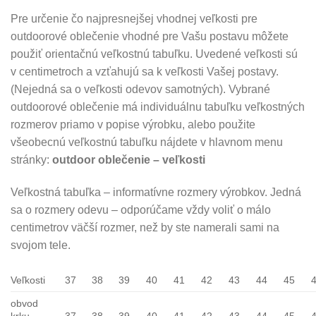
Pre určenie čo najpresnejšej vhodnej veľkosti pre
outdoorové oblečenie vhodné pre Vašu postavu môžete
použiť orientačnú veľkostnú tabuľku. Uvedené veľkosti sú
v centimetroch a vzťahujú sa k veľkosti Vašej postavy.
(Nejedná sa o veľkosti odevov samotných). Vybrané
outdoorové oblečenie má individuálnu tabuľku veľkostných
rozmerov priamo v popise výrobku, alebo použite
všeobecnú veľkostnú tabuľku nájdete v hlavnom menu
stránky:
outdoor oblečenie – veľkosti
Veľkostná tabuľka – informatívne rozmery výrobkov. Jedná
sa o rozmery odevu – odporúčame vždy voliť o málo
centimetrov väčší rozmer, než by ste namerali sami na
svojom tele.
Veľkosti
37
38
39
40
41
42
43
44
45
obvod
krku
37
38
39
40
41
42
43
44
45