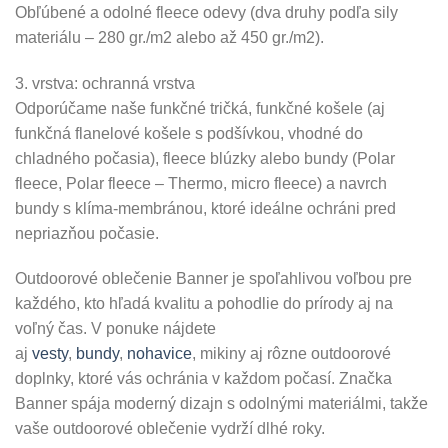
Obľúbené a odolné fleece odevy (dva druhy podľa sily
materiálu – 280 gr./m2 alebo až 450 gr./m2).
3. vrstva: ochranná vrstva
Odporúčame naše funkčné tričká, funkčné košele (aj
funkčná flanelové košele s podšívkou, vhodné do
chladného počasia), fleece blúzky alebo bundy (Polar
fleece, Polar fleece – Thermo, micro fleece) a navrch
bundy s klíma-membránou, ktoré ideálne ochráni pred
nepriazňou počasie.
Outdoorové oblečenie Banner je spoľahlivou voľbou pre
každého, kto hľadá kvalitu a pohodlie do prírody aj na
voľný čas. V ponuke nájdete
aj
vesty
,
bundy
,
nohavice
, mikiny aj rôzne outdoorové
doplnky, ktoré vás ochránia v každom počasí. Značka
Banner spája moderný dizajn s odolnými materiálmi, takže
vaše outdoorové oblečenie vydrží dlhé roky.