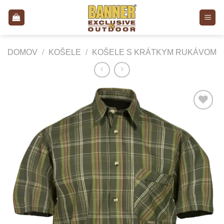
Skip
to
content
DOMOV
/
KOŠELE
/
KOŠELE S KRÁTKYM RUKÁVOM
Add to
Wishlist