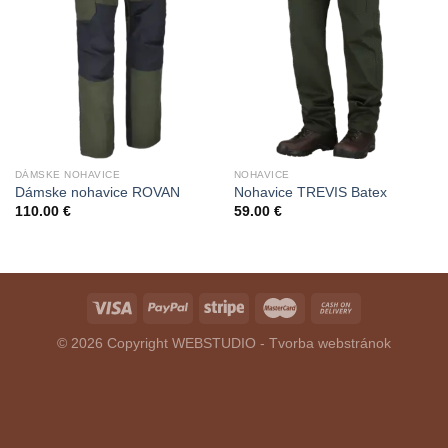
DÁMSKE NOHAVICE
NOHAVICE
Dámske nohavice ROVAN
Nohavice TREVIS Batex
110.00
€
59.00
€
© 2026 Copyright
WEBSTUDIO - Tvorba webstránok