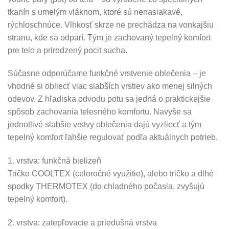
tkanín s umelým vláknom, ktoré sú nenasiakavé,
rýchloschnúce. Vlhkosť skrze ne prechádza na vonkajšiu
stranu, kde sa odparí. Tým je zachovaný tepelný komfort
pre telo a prirodzený pocit sucha.
Súčasne odporúčame funkčné vrstvenie oblečenia – je
vhodné si obliecť viac slabších vrstiev ako menej silných
odevov. Z hľadiska odvodu potu sa jedná o praktickejšie
spôsob zachovania telesného komfortu. Navyše sa
jednotlivé slabšie vrstvy oblečenia dajú vyzliecť a tým
tepelný komfort ľahšie regulovať podľa aktuálnych potrieb.
1. vrstva: funkčná bielizeň
Tričko COOLTEX (celoročné využitie), alebo tričko a dlhé
spodky THERMOTEX (do chladného počasia, zvyšujú
tepelný komfort).
2. vrstva: zatepľovacie a priedušná vrstva