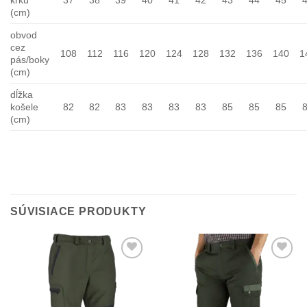
(cm)
obvod
cez
108
112
116
120
124
128
132
136
140
1
pás/boky
(cm)
dĺžka
košele
82
82
83
83
83
83
85
85
85
(cm)
SÚVISIACE PRODUKTY
Add to
Add to
Wishlist
Wishlist