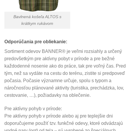
Bavlnená košeľa ALTOS s
krátkym rukávom
Odporúčania pre obliekanie:
Sortiment odevov BANNER® je veľmi rozsiahly a určený
predovšetkým pre aktívny pobyt v prírode a pre bežné
každodenné nosenie ako do práce, tak pre voľný čas. Pred
tým, než sa vydáte na cestu do terénu, zistite si predpoveď
počasia. Počasie významne určuje, spolu s typom a
náročnosťou plánované aktivity (turistika, prechádzka, lov,
cestovanie, …), požiadavky na oblečenie.
Pre aktívny pohyb v prírode:
Pre aktívny pohyb v prírode alebo aj pre teplejšie dni
doporučujeme použiť tzv. funkčné odevy, ktoré odvádzajú
vodné pary (pot) od tela – sú vyrobené zo špeciálnych