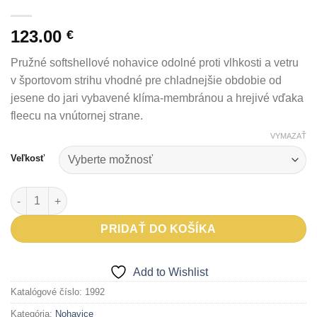
123.00
€
Pružné softshellové nohavice odolné proti vlhkosti a vetru
v športovom strihu vhodné pre chladnejšie obdobie od
jesene do jari vybavené klíma-membránou a hrejivé vďaka
fleecu na vnútornej strane.
VYMAZAŤ
Veľkosť
množstvo Nohavice ROVAN outdoorové oblečenie
PRIDAŤ DO KOŠÍKA
Add to Wishlist
Katalógové číslo:
1992
Kategória:
Nohavice