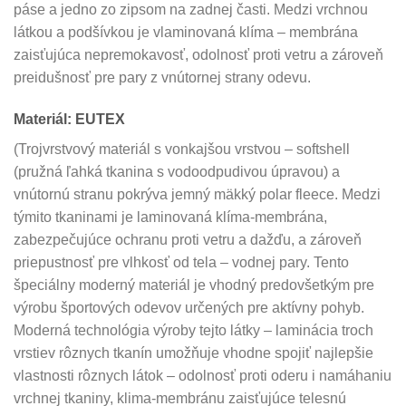
páse a jedno zo zipsom na zadnej časti. Medzi vrchnou
látkou a podšívkou je vlaminovaná klíma – membrána
zaisťujúca nepremokavosť, odolnosť proti vetru a zároveň
preidušnosť pre pary z vnútornej strany odevu.
Materiál: EUTEX
(Trojvrstvový materiál s vonkajšou vrstvou – softshell
(pružná ľahká tkanina s vodoodpudivou úpravou) a
vnútornú stranu pokrýva jemný mäkký polar fleece. Medzi
týmito tkaninami je laminovaná klíma-membrána,
zabezpečujúce ochranu proti vetru a dažďu, a zároveň
priepustnosť pre vlhkosť od tela – vodnej pary. Tento
špeciálny moderný materiál je vhodný predovšetkým pre
výrobu športových odevov určených pre aktívny pohyb.
Moderná technológia výroby tejto látky – laminácia troch
vrstiev rôznych tkanín umožňuje vhodne spojiť najlepšie
vlastnosti rôznych látok – odolnosť proti oderu i namáhaniu
vrchnej tkaniny, klima-membránu zaisťujúce telesnú