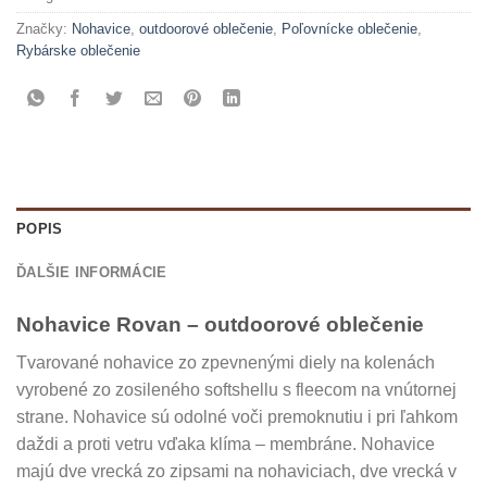
Značky:
Nohavice
,
outdoorové oblečenie
,
Poľovnícke oblečenie
,
Rybárske oblečenie
POPIS
ĎALŠIE INFORMÁCIE
Nohavice Rovan – outdoorové oblečenie
Tvarované nohavice zo zpevnenými diely na kolenách
vyrobené zo zosileného softshellu s fleecom na vnútornej
strane. Nohavice sú odolné voči premoknutiu i pri ľahkom
daždi a proti vetru vďaka klíma – membráne. Nohavice
majú dve vrecká zo zipsami na nohaviciach, dve vrecká v