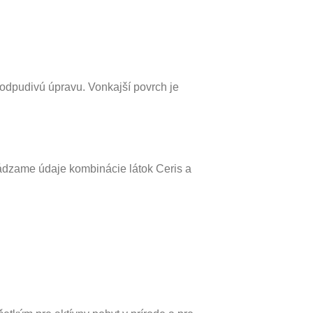
oodpudivú úpravu. Vonkajší povrch je
vádzame údaje kombinácie látok Ceris a