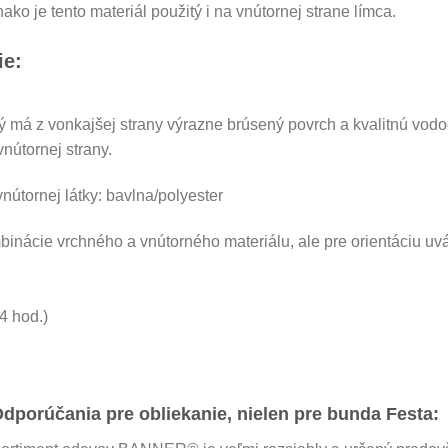
ko je tento materiál použitý i na vnútornej strane límca.
ie:
orý má z vonkajšej strany výrazne brúsený povrch a kvalitnú vod
útornej strany.
nútornej látky: bavlna/polyester
binácie vrchného a vnútorného materiálu, ale pre orientáciu u
4 hod.)
dporúčania pre obliekanie, nielen pre bunda Festa: