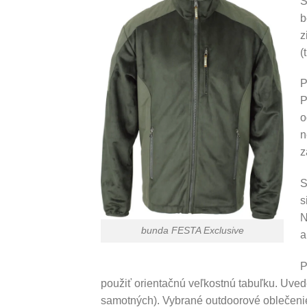
S
b
z
(
P
P
o
n
z
S
s
N
bunda FESTA Exclusive
a
P
použiť orientačnú veľkostnú tabuľku. Uvede
samotných). Vybrané outdoorové oblečenie