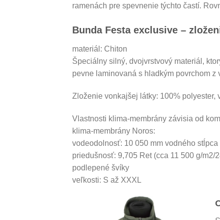
ramenách pre spevnenie týchto častí. Rovna
Bunda Festa exclusive – zložen
materiál: Chiton
Špeciálny silný, dvojvrstvový materiál, kt
pevne laminovaná s hladkým povrchom z vn
Zloženie vonkajšej látky: 100% polyester, v
Vlastnosti klima-membrány závisia od kom
klima-membrány Noros:
vodeodolnosť: 10 050 mm vodného stĺpca
priedušnosť: 9,705 Ret (cca 11 500 g/m2/2
podlepené švíky
veľkosti: S až XXXL
O