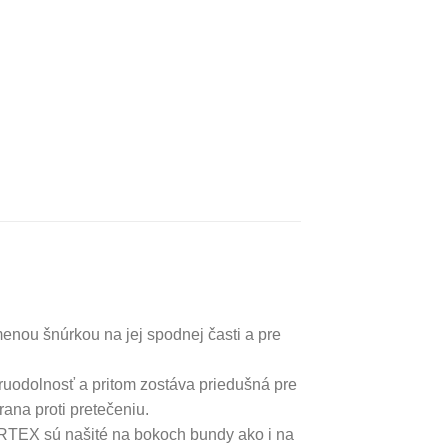
nou šnúrkou na jej spodnej časti a pre
ruodolnosť a pritom zostáva priedušná pre
ana proti pretečeniu.
ERTEX sú našité na bokoch bundy ako i na