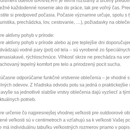
ortiment odevov BANNER® je veľmi rozsiahly a určený predovše
ežné každodenné nosenie ako do práce, tak pre voľný čas. Pred
istite si predpoveď počasia. Počasie významne určuje, spolu s 
turistika, prechádzka, lov, cestovanie, …), požiadavky na obleče
re aktívny pohyb v prírode:
re aktívny pohyb v prírode alebo aj pre teplejšie dni doporučuje
dvádzajú vodné pary (pot) od tela – sú vyrobené zo špeciálnyc
enasiakavé, rýchloschnúce. Vlhkosť skrze ne prechádza na vonk
achovaný tepelný komfort pre telo a prirodzený pocit sucha.
účasne odporúčame funkčné vrstvenie oblečenia – je vhodné si 
ilných odevov. Z hľadiska odvodu potu sa jedná o praktickejši
avyše sa jednotlivé slabšie vrstvy oblečenia dajú vyzliecť a tý
ktuálnych potrieb.
re určenie čo najpresnejšej vhodnej veľkosti pre outdoorové 
né veľkosti sú v centimetroch a vzťahujú sa k veľkosti Vašej p
 má individuálnu tabuľku veľkostných rozmerov priamo v popi