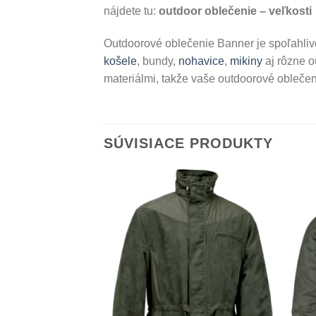
nájdete tu:
outdoor oblečenie – veľkosti
Outdoorové oblečenie Banner je spoľahlivo
košele
, bundy,
nohavice
,
mikiny
aj rôzne o
materiálmi, takže vaše outdoorové oblečeni
SÚVISIACE PRODUKTY
Add to
Wishlist