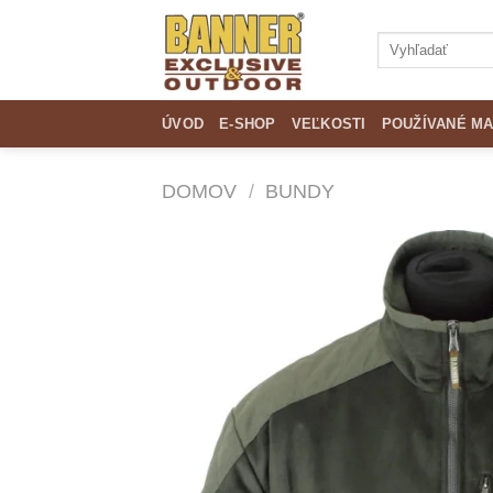
Skip
to
Hľadať:
content
ÚVOD
E-SHOP
VEĽKOSTI
POUŽÍVANÉ MA
DOMOV
/
BUNDY