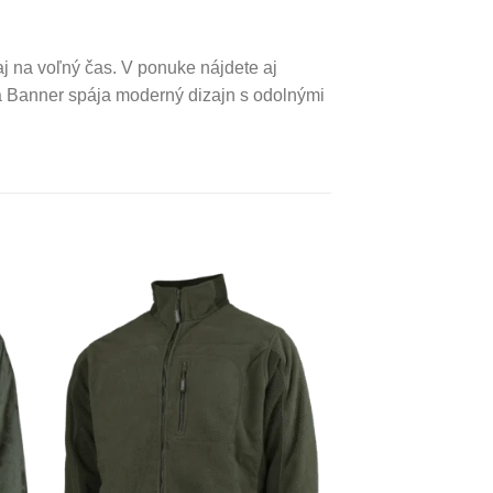
j na voľný čas. V ponuke nájdete aj
a Banner spája moderný dizajn s odolnými
to
Add to
ist
Wishlist