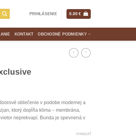
PRIHLÁSENIE
0.00
€
KANIE
KONTAKT
OBCHODNÉ PODMIENKY
clusive
tdoorové oblečenie v podobe modernej a
zjan, ktorý dopĺňa klima – membrána,
vietor neprekvapí. Bunda je spevnená v
VYMAZAŤ