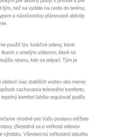
tkým pre aktívny pobyt v prírode a pre
 tým, než sa vydáte na cestu do terénu,
typom a náročnosťou plánované aktivity
nie.
me použiť tzv. funkčné odevy, ktoré
h tkanín s umelým vláknom, ktoré sú
ajšiu stranu, kde sa odparí. Tým je
obliecť viac slabších vrstiev ako menej
e spôsob zachovania telesného komfortu.
m tepelný komfort ľahšie regulovať podľa
oblečenie vhodné pre Vašu postavu môžete
ostavy. (Nejedná sa o veľkosti odevov
se výrobku. Všeobecnú veľkostnú tabuľku