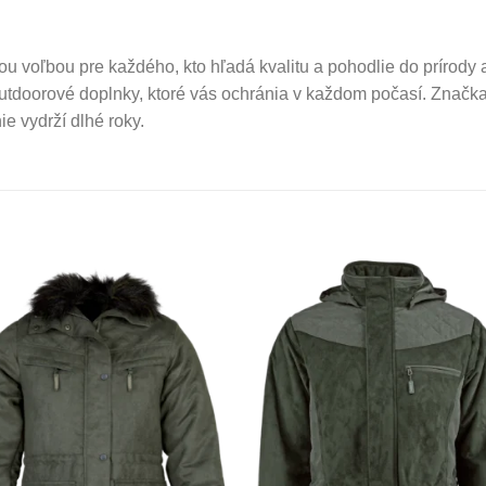
u voľbou pre každého, kto hľadá kvalitu a pohodlie do prírody a
utdoorové doplnky, ktoré vás ochránia v každom počasí. Značk
e vydrží dlhé roky.
Add to
Add 
Wishlist
Wishl