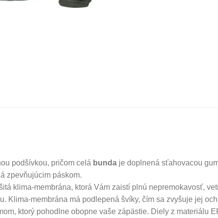
nou podšívkou, pričom celá
bunda
je doplnená sťahovacou gume
ná zpevňujúcim páskom.
všitá klima-membrána, ktorá Vám zaistí plnú nepremokavosť, vet
u. Klima-membrána má podlepená švíky, čím sa zvyšuje jej ochr
mom, ktorý pohodlne obopne vaše zápästie. Diely z materiálu 