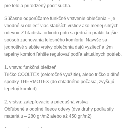
pre telo a prirodzený pocit sucha.
Súčasne odporúčame funkčné vrstvenie oblečenia – je
vhodné si obliecť viac slabších vrstiev ako menej silných
odevov. Z hľadiska odvodu potu sa jedná o praktickejšie
spôsob zachovania telesného komfortu. Navyše sa
jednotlivé slabšie vrstvy oblečenia dajú vyzliecť a tým
tepelný komfort ľahšie regulovať podľa aktuálnych potrieb.
1. vrstva: funkčná bielizeň
Tričko COOLTEX (celoročné využitie), alebo tričko a dlhé
spodky THERMOTEX (do chladného počasia, zvyšujú
tepelný komfort).
2. vrstva: zatepľovacie a priedušná vrstva
Obľúbené a odolné fleece odevy (dva druhy podľa sily
materiálu – 280 gr./m2 alebo až 450 gr./m2).