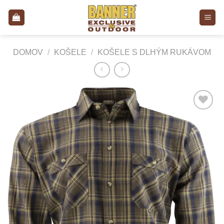
Skip
to
content
DOMOV
/
KOŠELE
/
KOŠELE S DLHÝM RUKÁVOM
Add to
Wishlist