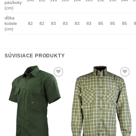
pás/boky
(cm)
dĺžka
košele
82
82
83
83
83
83
85
85
85
(cm)
SÚVISIACE PRODUKTY
Add to
Add to
Wishlist
Wishlist