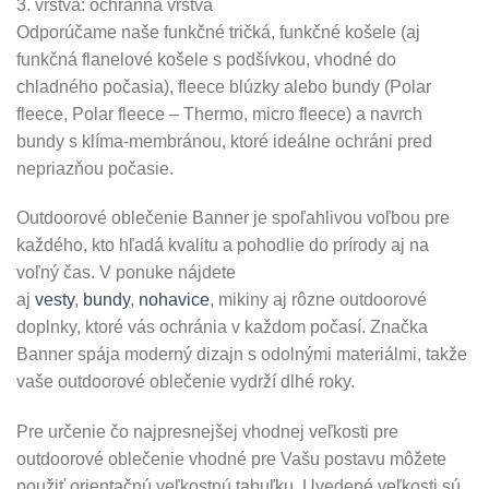
3. vrstva: ochranná vrstva
Odporúčame naše funkčné tričká, funkčné košele (aj
funkčná flanelové košele s podšívkou, vhodné do
chladného počasia), fleece blúzky alebo bundy (Polar
fleece, Polar fleece – Thermo, micro fleece) a navrch
bundy s klíma-membránou, ktoré ideálne ochráni pred
nepriazňou počasie.
Outdoorové oblečenie Banner je spoľahlivou voľbou pre
každého, kto hľadá kvalitu a pohodlie do prírody aj na
voľný čas. V ponuke nájdete
aj
vesty
,
bundy
,
nohavice
, mikiny aj rôzne outdoorové
doplnky, ktoré vás ochránia v každom počasí. Značka
Banner spája moderný dizajn s odolnými materiálmi, takže
vaše outdoorové oblečenie vydrží dlhé roky.
Pre určenie čo najpresnejšej vhodnej veľkosti pre
outdoorové oblečenie vhodné pre Vašu postavu môžete
použiť orientačnú veľkostnú tabuľku. Uvedené veľkosti sú