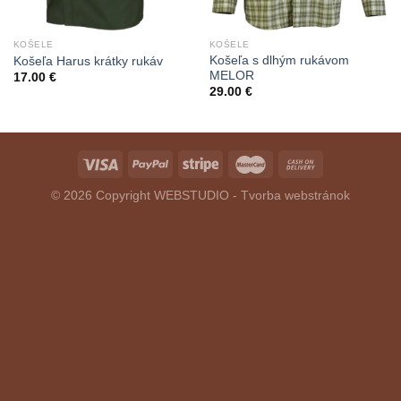
KOŠELE
KOŠELE
Košeľa s dlhým rukávom
Košeľa Harus krátky rukáv
MELOR
17.00
€
29.00
€
© 2026 Copyright
WEBSTUDIO - Tvorba webstránok