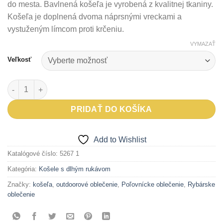
do mesta. Bavlnená košeľa je vyrobená z kvalitnej tkaniny.
Košeľa je doplnená dvoma náprsnými vreckami a
vystuženým límcom proti krčeniu.
VYMAZAŤ
Veľkosť
množstvo Bavlená košeľa s dlhým rukávom Somel
PRIDAŤ DO KOŠÍKA
Add to Wishlist
Katalógové číslo:
5267 1
Kategória:
Košele s dlhým rukávom
Značky:
košeľa
,
outdoorové oblečenie
,
Poľovnícke oblečenie
,
Rybárske
oblečenie