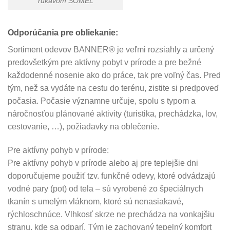
rukávom SOMEL
Odporúčania pre obliekanie:
Sortiment odevov BANNER® je veľmi rozsiahly a určený
predovšetkým pre aktívny pobyt v prírode a pre bežné
každodenné nosenie ako do práce, tak pre voľný čas. Pred
tým, než sa vydáte na cestu do terénu, zistite si predpoveď
počasia. Počasie významne určuje, spolu s typom a
náročnosťou plánované aktivity (turistika, prechádzka, lov,
cestovanie, …), požiadavky na oblečenie.
Pre aktívny pohyb v prírode:
Pre aktívny pohyb v prírode alebo aj pre teplejšie dni
doporučujeme použiť tzv. funkčné odevy, ktoré odvádzajú
vodné pary (pot) od tela – sú vyrobené zo špeciálnych
tkanín s umelým vláknom, ktoré sú nenasiakavé,
rýchloschnúce. Vlhkosť skrze ne prechádza na vonkajšiu
stranu, kde sa odparí. Tým je zachovaný tepelný komfort