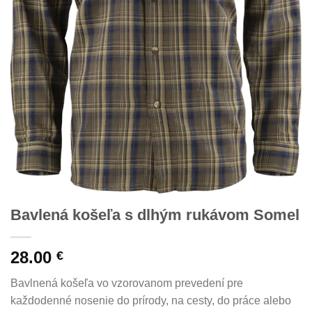
Bavlená košeľa s dlhým rukávom Somel
28.00
€
Bavlnená košeľa vo vzorovanom prevedení pre
každodenné nosenie do prírody, na cesty, do práce alebo