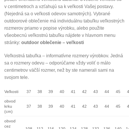
v centimetroch a vzťahujú sa k veľkosti Vašej postavy.
(Nejedná sa o veľkosti odevov samotných). Vybrané
outdoorové oblečenie má individuálnu tabuľku veľkostných
rozmerov priamo v popise výrobku, alebo použite
všeobecnú veľkostnú tabuľku nájdete v hlavnom menu
stránky:
outdoor oblečenie – veľkosti
Veľkostná tabuľka – informatívne rozmery výrobkov. Jedná
sa o rozmery odevu – odporúčame vždy voliť o málo
centimetrov väčší rozmer, než by ste namerali sami na
svojom tele.
Veľkosti
37
38
39
40
41
42
43
44
45
obvod
krku
37
38
39
40
41
42
43
44
45
(cm)
obvod
cez
108
112
116
120
124
128
132
136
140
1