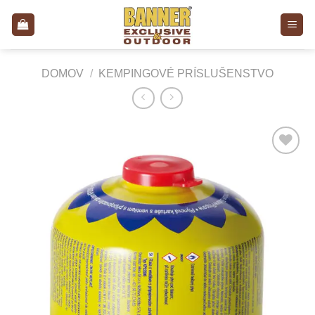
Skip
to
content
DOMOV
/
KEMPINGOVÉ PRÍSLUŠENSTVO
Add to
Wishlist