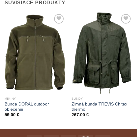
SÚVISIACE PRODUKTY
Add to
Add to
Wishlist
Wishlist
MIKINY
BUNDY
Bunda DORAL outdoor
Zimná bunda TREVIS Chitex
oblečenie
thermo
59.00
€
267.00
€