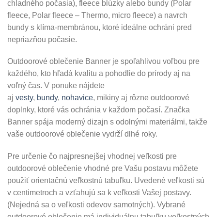
chladného počasia), fleece blúzky alebo bundy (Polar
fleece, Polar fleece – Thermo, micro fleece) a navrch
bundy s klíma-membránou, ktoré ideálne ochráni pred
nepriazňou počasie.
Outdoorové oblečenie Banner je spoľahlivou voľbou pre
každého, kto hľadá kvalitu a pohodlie do prírody aj na
voľný čas. V ponuke nájdete
aj
vesty
,
bundy
,
nohavice
, mikiny aj rôzne outdoorové
doplnky, ktoré vás ochránia v každom počasí. Značka
Banner spája moderný dizajn s odolnými materiálmi, takže
vaše outdoorové oblečenie vydrží dlhé roky.
Pre určenie čo najpresnejšej vhodnej veľkosti pre
outdoorové oblečenie vhodné pre Vašu postavu môžete
použiť orientačnú veľkostnú tabuľku. Uvedené veľkosti sú
v centimetroch a vzťahujú sa k veľkosti Vašej postavy.
(Nejedná sa o veľkosti odevov samotných). Vybrané
outdoorové oblečenie má individuálnu tabuľku veľkostných