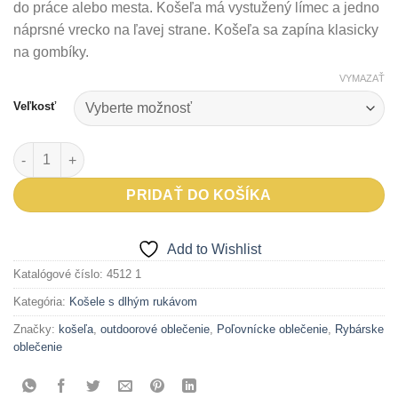
do práce alebo mesta. Košeľa má vystužený límec a jedno
náprsné vrecko na ľavej strane. Košeľa sa zapína klasicky
na gombíky.
VYMAZAŤ
Veľkosť
množstvo Košeľa s dlhým rukávom DOPON
PRIDAŤ DO KOŠÍKA
Add to Wishlist
Katalógové číslo:
4512 1
Kategória:
Košele s dlhým rukávom
Značky:
košeľa
,
outdoorové oblečenie
,
Poľovnícke oblečenie
,
Rybárske
oblečenie