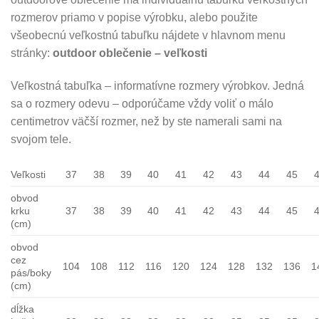
rozmerov priamo v popise výrobku, alebo použite
všeobecnú veľkostnú tabuľku nájdete v hlavnom menu
stránky:
outdoor oblečenie – veľkosti
Veľkostná tabuľka – informatívne rozmery výrobkov. Jedná
sa o rozmery odevu – odporúčame vždy voliť o málo
centimetrov väčší rozmer, než by ste namerali sami na
svojom tele.
Veľkosti
37
38
39
40
41
42
43
44
45
obvod
krku
37
38
39
40
41
42
43
44
45
(cm)
obvod
cez
104
108
112
116
120
124
128
132
136
1
pás/boky
(cm)
dĺžka