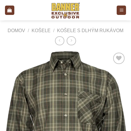
Skip
to
content
DOMOV
/
KOŠELE
/
KOŠELE S DLHÝM RUKÁVOM
Add to
Wishlist