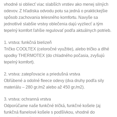
vhodné si obliecť viac slabších vrstiev ako menej silných
odevov. Z hľadiska odvodu potu sa jedná o praktickejšie
spôsob zachovania telesného komfortu. Navyše sa
jednotlivé slabšie vrstvy oblečenia dajú vyzliecť a tým
tepelný komfort ľahšie regulovať podľa aktuálnych potrieb.
1. vrstva: funkčná bielizeň
Tričko COOLTEX (celoročné využitie), alebo tričko a dlhé
spodky THERMOTEX (do chladného počasia, zvyšujú
tepelný komfort).
2. vrstva: zatepľovacie a priedušná vrstva
Obľúbené a odolné fleece odevy (dva druhy podľa sily
materiálu – 280 gr./m2 alebo až 450 gr./m2).
3. vrstva: ochranná vrstva
Odporúčame naše funkčné tričká, funkčné košele (aj
funkčná flanelové košele s podšívkou, vhodné do