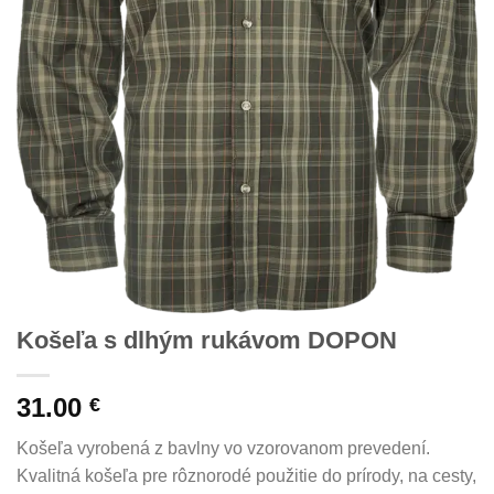
Košeľa s dlhým rukávom DOPON
31.00
€
Košeľa vyrobená z bavlny vo vzorovanom prevedení.
Kvalitná košeľa pre rôznorodé použitie do prírody, na cesty,