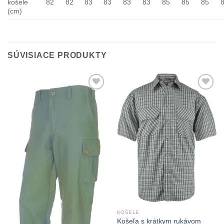
košele
82
82
83
83
83
83
85
85
85
(cm)
SÚVISIACE PRODUKTY
Add to
Add to
Wishlist
Wishlist
KOŠELE
Košeľa s krátkym rukávom