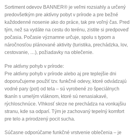
Sortiment odevov BANNER® je veľmi rozsiahly a určený
predovšetkým pre aktívny pobyt v prírode a pre bežné
každodenné nosenie ako do práce, tak pre voľný čas. Pred
tým, než sa vydáte na cestu do terénu, zistite si predpoveď
počasia. Počasie významne určuje, spolu s typom a
náročnosťou plánované aktivity (turistika, prechádzka, lov,
cestovanie, …), požiadavky na oblečenie.
Pre aktívny pohyb v prírode:
Pre aktívny pohyb v prírode alebo aj pre teplejšie dni
doporučujeme použiť tzv. funkčné odevy, ktoré odvádzajú
vodné pary (pot) od tela – sú vyrobené zo špeciálnych
tkanín s umelým vláknom, ktoré sú nenasiakavé,
rýchloschnúce. Vlhkosť skrze ne prechádza na vonkajšiu
stranu, kde sa odparí. Tým je zachovaný tepelný komfort
pre telo a prirodzený pocit sucha.
Súčasne odporúčame funkčné vrstvenie oblečenia – je