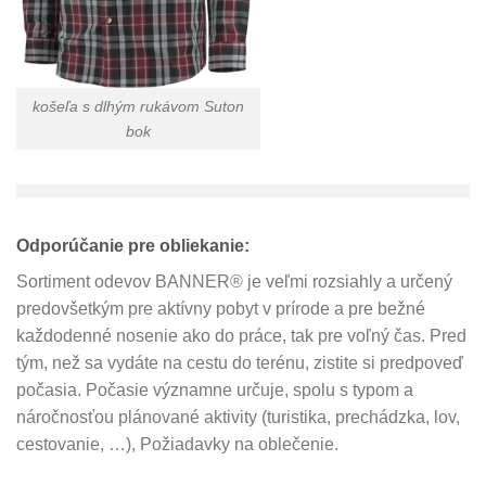
košeľa s dlhým rukávom Suton
bok
Odporúčanie pre obliekanie:
Sortiment odevov BANNER® je veľmi rozsiahly a určený
predovšetkým pre aktívny pobyt v prírode a pre bežné
každodenné nosenie ako do práce, tak pre voľný čas. Pred
tým, než sa vydáte na cestu do terénu, zistite si predpoveď
počasia. Počasie významne určuje, spolu s typom a
náročnosťou plánované aktivity (turistika, prechádzka, lov,
cestovanie, …), Požiadavky na oblečenie.