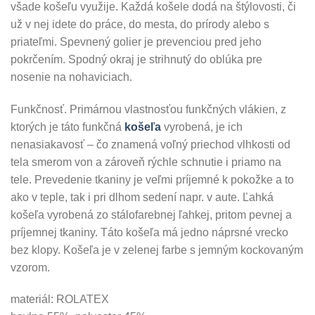
všade košeľu využije. Každá košele dodá na štýlovosti, či
už v nej idete do práce, do mesta, do prírody alebo s
priateľmi. Spevnený golier je prevenciou pred jeho
pokrčením. Spodný okraj je strihnutý do oblúka pre
nosenie na nohaviciach.
Funkčnosť. Primárnou vlastnosťou funkčných vlákien, z
ktorých je táto funkčná
košeľa
vyrobená, je ich
nenasiakavosť – čo znamená voľný priechod vlhkosti od
tela smerom von a zároveň rýchle schnutie i priamo na
tele. Prevedenie tkaniny je veľmi príjemné k pokožke a to
ako v teple, tak i pri dlhom sedení napr. v aute. Ľahká
košeľa vyrobená zo stálofarebnej ľahkej, pritom pevnej a
príjemnej tkaniny. Táto košeľa má jedno náprsné vrecko
bez klopy. Košeľa je v zelenej farbe s jemným kockovaným
vzorom.
materiál: ROLATEX