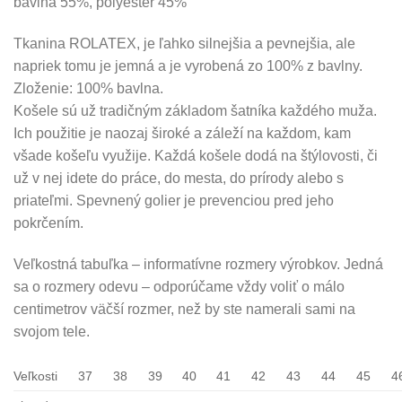
bavlna 55%, polyester 45%
Tkanina ROLATEX, je ľahko silnejšia a pevnejšia, ale
napriek tomu je jemná a je vyrobená zo 100% z bavlny.
Zloženie: 100% bavlna.
Košele sú už tradičným základom šatníka každého muža.
Ich použitie je naozaj široké a záleží na každom, kam
všade košeľu využije. Každá košele dodá na štýlovosti, či
už v nej idete do práce, do mesta, do prírody alebo s
priateľmi. Spevnený golier je prevenciou pred jeho
pokrčením.
Veľkostná tabuľka – informatívne rozmery výrobkov. Jedná
sa o rozmery odevu – odporúčame vždy voliť o málo
centimetrov väčší rozmer, než by ste namerali sami na
svojom tele.
Veľkosti
37
38
39
40
41
42
43
44
45
4