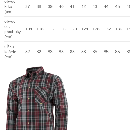
obvod
krku
37
38
39
40
41
42
43
44
45
4
(cm)
obvod
cez
104
108
112
116
120
124
128
132
136
1
pás/boky
(cm)
dĺžka
košele
82
82
83
83
83
83
85
85
85
8
(cm)