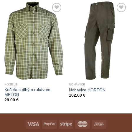
Add to
Add to
Wishlist
Wishlist
KOŠELE
NOHAVICE
Košeľa s dlhým rukávom
Nohavice HORTON
MELOR
102.00
€
29.00
€