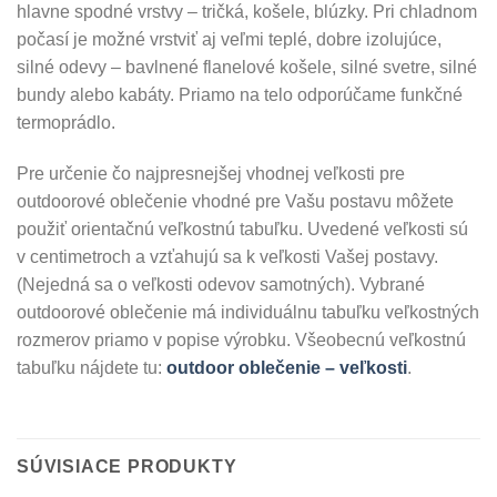
hlavne spodné vrstvy – tričká, košele, blúzky. Pri chladnom
počasí je možné vrstviť aj veľmi teplé, dobre izolujúce,
silné odevy – bavlnené flanelové košele, silné svetre, silné
bundy alebo kabáty. Priamo na telo odporúčame funkčné
termoprádlo.
Pre určenie čo najpresnejšej vhodnej veľkosti pre
outdoorové oblečenie vhodné pre Vašu postavu môžete
použiť orientačnú veľkostnú tabuľku. Uvedené veľkosti sú
v centimetroch a vzťahujú sa k veľkosti Vašej postavy.
(Nejedná sa o veľkosti odevov samotných). Vybrané
outdoorové oblečenie má individuálnu tabuľku veľkostných
rozmerov priamo v popise výrobku. Všeobecnú veľkostnú
tabuľku nájdete tu:
outdoor oblečenie – veľkosti
.
SÚVISIACE PRODUKTY