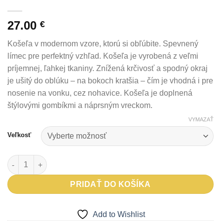
27.00
€
Košeľa v modernom vzore, ktorú si obľúbite. Spevnený
límec pre perfektný vzhľad. Košeľa je vyrobená z veľmi
príjemnej, ľahkej tkaniny. Znížená krčivosť a spodný okraj
je ušitý do oblúku – na bokoch kratšia – čím je vhodná i pre
nosenie na vonku, cez nohavice. Košeľa je doplnená
štýlovými gombíkmi a náprsným vreckom.
VYMAZAŤ
Veľkosť
množstvo Košeľa Suton DR
PRIDAŤ DO KOŠÍKA
Add to Wishlist