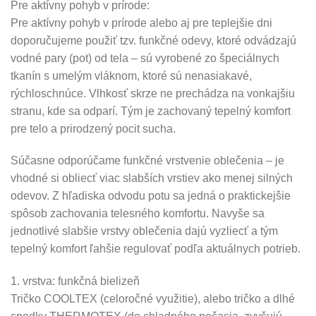
Pre aktívny pohyb v prírode:
Pre aktívny pohyb v prírode alebo aj pre teplejšie dni
doporučujeme použiť tzv. funkčné odevy, ktoré odvádzajú
vodné pary (pot) od tela – sú vyrobené zo špeciálnych
tkanín s umelým vláknom, ktoré sú nenasiakavé,
rýchloschnúce. Vlhkosť skrze ne prechádza na vonkajšiu
stranu, kde sa odparí. Tým je zachovaný tepelný komfort
pre telo a prirodzený pocit sucha.
Súčasne odporúčame funkčné vrstvenie oblečenia – je
vhodné si obliecť viac slabších vrstiev ako menej silných
odevov. Z hľadiska odvodu potu sa jedná o praktickejšie
spôsob zachovania telesného komfortu. Navyše sa
jednotlivé slabšie vrstvy oblečenia dajú vyzliecť a tým
tepelný komfort ľahšie regulovať podľa aktuálnych potrieb.
1. vrstva: funkčná bielizeň
Tričko COOLTEX (celoročné využitie), alebo tričko a dlhé