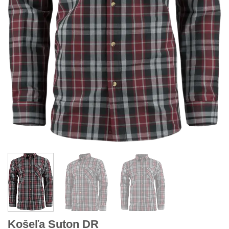
Košeľa Suton DR