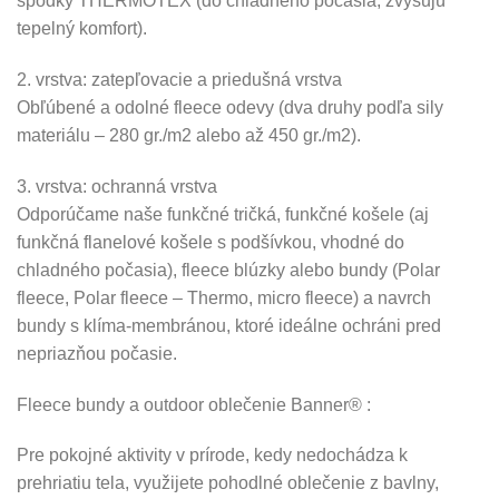
spodky THERMOTEX (do chladného počasia, zvyšujú
tepelný komfort).
2. vrstva: zatepľovacie a priedušná vrstva
Obľúbené a odolné fleece odevy (dva druhy podľa sily
materiálu – 280 gr./m2 alebo až 450 gr./m2).
3. vrstva: ochranná vrstva
Odporúčame naše funkčné tričká, funkčné košele (aj
funkčná flanelové košele s podšívkou, vhodné do
chladného počasia), fleece blúzky alebo bundy (Polar
fleece, Polar fleece – Thermo, micro fleece) a navrch
bundy s klíma-membránou, ktoré ideálne ochráni pred
nepriazňou počasie.
Fleece bundy a outdoor oblečenie Banner® :
Pre pokojné aktivity v prírode, kedy nedochádza k
prehriatiu tela, využijete pohodlné oblečenie z bavlny,