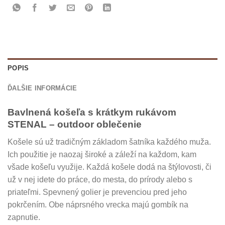
POPIS
ĎALŠIE INFORMÁCIE
Bavlnená košeľa s krátkym rukávom
STENAL – outdoor oblečenie
Košele sú už tradičným základom šatníka každého muža.
Ich použitie je naozaj široké a záleží na každom, kam
všade košeľu využije. Každá košele dodá na štýlovosti, či
už v nej idete do práce, do mesta, do prírody alebo s
priateľmi. Spevnený golier je prevenciou pred jeho
pokrčením. Obe náprsného vrecka majú gombík na
zapnutie.