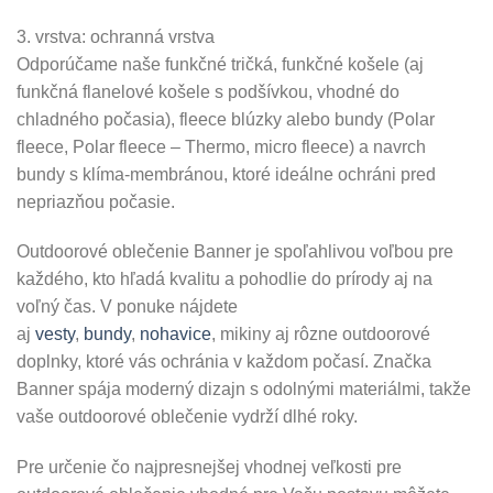
3. vrstva: ochranná vrstva
Odporúčame naše funkčné tričká, funkčné košele (aj
funkčná flanelové košele s podšívkou, vhodné do
chladného počasia), fleece blúzky alebo bundy (Polar
fleece, Polar fleece – Thermo, micro fleece) a navrch
bundy s klíma-membránou, ktoré ideálne ochráni pred
nepriazňou počasie.
Outdoorové oblečenie Banner je spoľahlivou voľbou pre
každého, kto hľadá kvalitu a pohodlie do prírody aj na
voľný čas. V ponuke nájdete
aj
vesty
,
bundy
,
nohavice
, mikiny aj rôzne outdoorové
doplnky, ktoré vás ochránia v každom počasí. Značka
Banner spája moderný dizajn s odolnými materiálmi, takže
vaše outdoorové oblečenie vydrží dlhé roky.
Pre určenie čo najpresnejšej vhodnej veľkosti pre