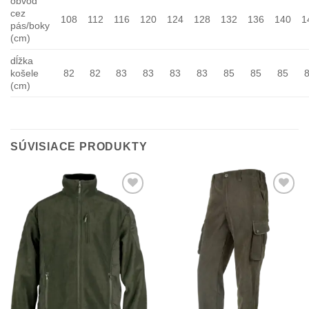
obvod
cez
108
112
116
120
124
128
132
136
140
1
pás/boky
(cm)
dĺžka
košele
82
82
83
83
83
83
85
85
85
(cm)
SÚVISIACE PRODUKTY
Add to
Add to
Wishlist
Wishlist