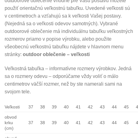
outdoorové oblečenie vhodné pre Vašu postavu môžete
použiť orientačnú veľkostnú tabuľku. Uvedené veľkosti sú
v centimetroch a vzťahujú sa k veľkosti Vašej postavy.
(Nejedná sa o veľkosti odevov samotných). Vybrané
outdoorové oblečenie má individuálnu tabuľku veľkostných
rozmerov priamo v popise výrobku, alebo použite
všeobecnú veľkostnú tabuľku nájdete v hlavnom menu
stránky:
outdoor oblečenie – veľkosti
Veľkostná tabuľka – informatívne rozmery výrobkov. Jedná
sa o rozmery odevu – odporúčame vždy voliť o málo
centimetrov väčší rozmer, než by ste namerali sami na
svojom tele.
Veľkosti
37
38
39
40
41
42
43
44
45
obvod
krku
37
38
39
40
41
42
43
44
45
(cm)