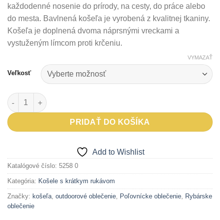
každodenné nosenie do prírody, na cesty, do práce alebo
do mesta. Bavlnená košeľa je vyrobená z kvalitnej tkaniny.
Košeľa je doplnená dvoma náprsnými vreckami a
vystuženým límcom proti krčeniu.
VYMAZAŤ
Veľkosť
množstvo Bavlnená košeľa s krátkym rukávom STENAL
PRIDAŤ DO KOŠÍKA
Add to Wishlist
Katalógové číslo:
5258 0
Kategória:
Košele s krátkym rukávom
Značky:
košeľa
,
outdoorové oblečenie
,
Poľovnícke oblečenie
,
Rybárske
oblečenie