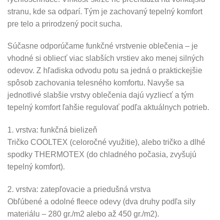
stranu, kde sa odparí. Tým je zachovaný tepelný komfort
pre telo a prirodzený pocit sucha.
Súčasne odporúčame funkčné vrstvenie oblečenia – je
vhodné si obliecť viac slabších vrstiev ako menej silných
odevov. Z hľadiska odvodu potu sa jedná o praktickejšie
spôsob zachovania telesného komfortu. Navyše sa
jednotlivé slabšie vrstvy oblečenia dajú vyzliecť a tým
tepelný komfort ľahšie regulovať podľa aktuálnych potrieb.
1. vrstva: funkčná bielizeň
Tričko COOLTEX (celoročné využitie), alebo tričko a dlhé
spodky THERMOTEX (do chladného počasia, zvyšujú
tepelný komfort).
2. vrstva: zatepľovacie a priedušná vrstva
Obľúbené a odolné fleece odevy (dva druhy podľa sily
materiálu – 280 gr./m2 alebo až 450 gr./m2).