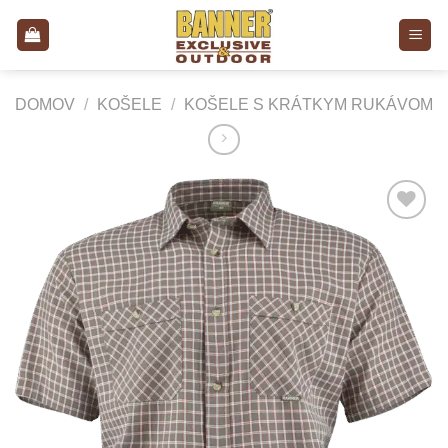
Skip
to
content
DOMOV
/
KOŠELE
/
KOŠELE S KRÁTKYM RUKÁVOM
Add to
Wishlist