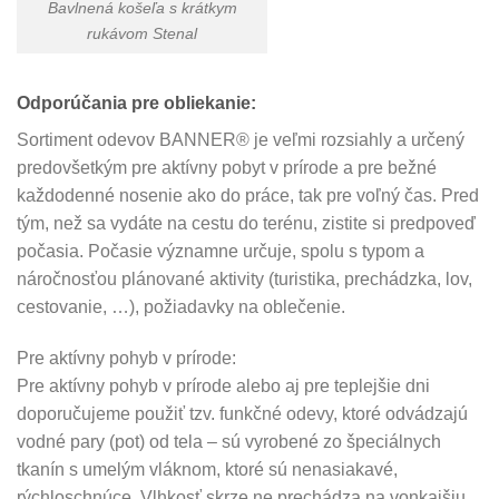
Bavlnená košeľa s krátkym
rukávom Stenal
Odporúčania pre obliekanie:
Sortiment odevov BANNER® je veľmi rozsiahly a určený
predovšetkým pre aktívny pobyt v prírode a pre bežné
každodenné nosenie ako do práce, tak pre voľný čas. Pred
tým, než sa vydáte na cestu do terénu, zistite si predpoveď
počasia. Počasie významne určuje, spolu s typom a
náročnosťou plánované aktivity (turistika, prechádzka, lov,
cestovanie, …), požiadavky na oblečenie.
Pre aktívny pohyb v prírode:
Pre aktívny pohyb v prírode alebo aj pre teplejšie dni
doporučujeme použiť tzv. funkčné odevy, ktoré odvádzajú
vodné pary (pot) od tela – sú vyrobené zo špeciálnych
tkanín s umelým vláknom, ktoré sú nenasiakavé,
rýchloschnúce. Vlhkosť skrze ne prechádza na vonkajšiu