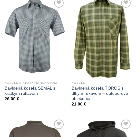
Add to
Add to
Wishlist
Wishlist
KOŠELE S KRÁTKYM RUKÁVOM
KOŠELE
Bavlnená košeľa SEMAL s
Bavlnená košeľa TOROS s
krátkym rukávom
dlhým rukávom – outdoorové
oblečenie
26.00
€
21.00
€
Add to
Add to