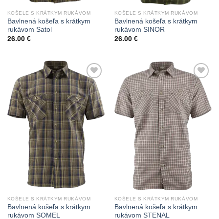
KOŠELE S KRÁTKYM RUKÁVOM
KOŠELE S KRÁTKYM RUKÁVOM
Bavlnená košeľa s krátkym
Bavlnená košeľa s krátkym
rukávom Satol
rukávom SINOR
26.00
€
26.00
€
Add to
Add to
Wishlist
Wishlist
KOŠELE S KRÁTKYM RUKÁVOM
KOŠELE S KRÁTKYM RUKÁVOM
Bavlnená košeľa s krátkym
Bavlnená košeľa s krátkym
rukávom SOMEL
rukávom STENAL