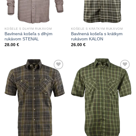
KOŠELE S DLHÝM RUKÁVOM
KOŠELE S KRÁTKYM RUKÁVOM
Bavlnená košeľa s dlhým
Bavlnená košeľa s krátkym
rukávom STENAL
rukávom KALON
28.00
€
26.00
€
Add to
Add to
Wishlist
Wishlist