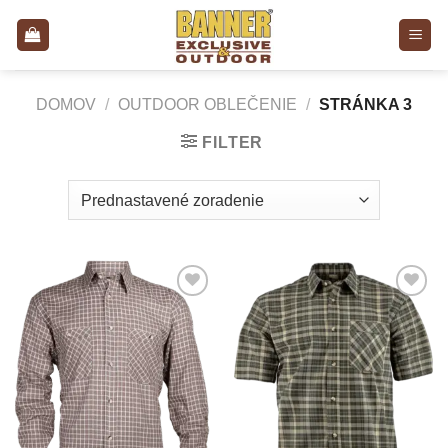
Skip
to
content
DOMOV
/
OUTDOOR OBLEČENIE
/
STRÁNKA 3
FILTER
Add to
Add to
Wishlist
Wishlist