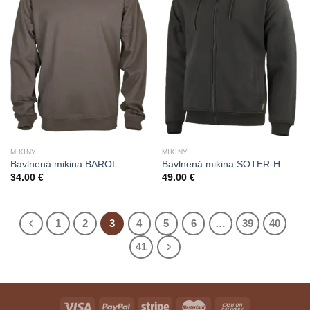
Wishlist
Wishlist
MIKINY
MIKINY
Bavlnená mikina BAROL
Bavlnená mikina SOTER-H
34.00
€
49.00
€
1
2
3
4
5
6
…
39
40
41