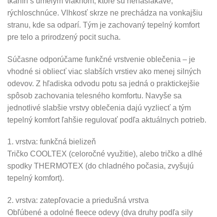
tkanín s umelým vláknom, ktoré sú nenasiakavé,
rýchloschnúce. Vlhkosť skrze ne prechádza na vonkajšiu
stranu, kde sa odparí. Tým je zachovaný tepelný komfort
pre telo a prirodzený pocit sucha.
Súčasne odporúčame funkčné vrstvenie oblečenia – je
vhodné si obliecť viac slabších vrstiev ako menej silných
odevov. Z hľadiska odvodu potu sa jedná o praktickejšie
spôsob zachovania telesného komfortu. Navyše sa
jednotlivé slabšie vrstvy oblečenia dajú vyzliecť a tým
tepelný komfort ľahšie regulovať podľa aktuálnych potrieb.
1. vrstva: funkčná bielizeň
Tričko COOLTEX (celoročné využitie), alebo tričko a dlhé
spodky THERMOTEX (do chladného počasia, zvyšujú
tepelný komfort).
2. vrstva: zatepľovacie a priedušná vrstva
Obľúbené a odolné fleece odevy (dva druhy podľa sily