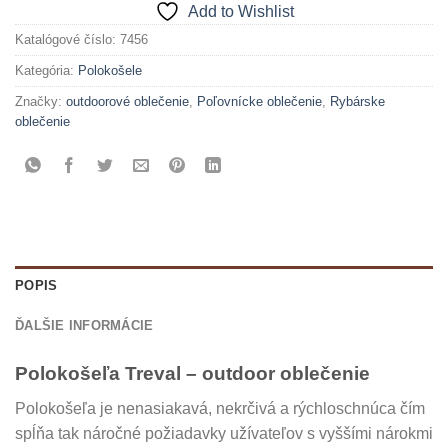
Add to Wishlist
Katalógové číslo:
7456
Kategória:
Polokošele
Značky:
outdoorové oblečenie
,
Poľovnícke oblečenie
,
Rybárske
oblečenie
POPIS
ĎALŠIE INFORMÁCIE
Polokošeľa Treval – outdoor oblečenie
Polokošeľa je nenasiakavá, nekrčivá a rýchloschnúca čím
spĺňa tak náročné požiadavky užívateľov s vyššími nárokmi