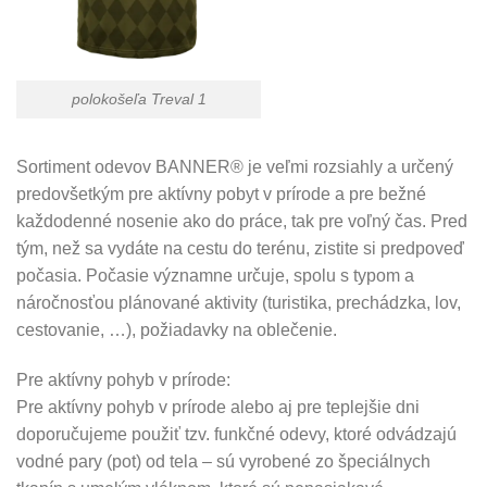
polokošeľa Treval 1
Sortiment odevov BANNER® je veľmi rozsiahly a určený
predovšetkým pre aktívny pobyt v prírode a pre bežné
každodenné nosenie ako do práce, tak pre voľný čas. Pred
tým, než sa vydáte na cestu do terénu, zistite si predpoveď
počasia. Počasie významne určuje, spolu s typom a
náročnosťou plánované aktivity (turistika, prechádzka, lov,
cestovanie, …), požiadavky na oblečenie.
Pre aktívny pohyb v prírode:
Pre aktívny pohyb v prírode alebo aj pre teplejšie dni
doporučujeme použiť tzv. funkčné odevy, ktoré odvádzajú
vodné pary (pot) od tela – sú vyrobené zo špeciálnych