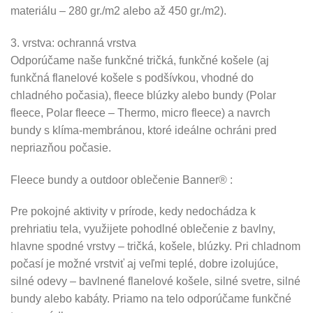
materiálu – 280 gr./m2 alebo až 450 gr./m2).
3. vrstva: ochranná vrstva
Odporúčame naše funkčné tričká, funkčné košele (aj
funkčná flanelové košele s podšívkou, vhodné do
chladného počasia), fleece blúzky alebo bundy (Polar
fleece, Polar fleece – Thermo, micro fleece) a navrch
bundy s klíma-membránou, ktoré ideálne ochráni pred
nepriazňou počasie.
Fleece bundy a outdoor oblečenie Banner® :
Pre pokojné aktivity v prírode, kedy nedochádza k
prehriatiu tela, využijete pohodlné oblečenie z bavlny,
hlavne spodné vrstvy – tričká, košele, blúzky. Pri chladnom
počasí je možné vrstviť aj veľmi teplé, dobre izolujúce,
silné odevy – bavlnené flanelové košele, silné svetre, silné
bundy alebo kabáty. Priamo na telo odporúčame funkčné