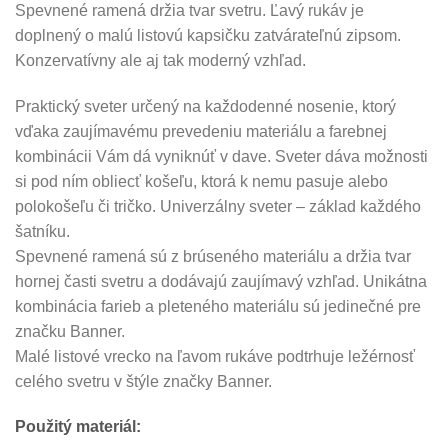
Spevnené ramená držia tvar svetru. Ľavý rukáv je
doplnený o malú listovú kapsičku zatvárateľnú zipsom.
Konzervatívny ale aj tak moderný vzhľad.
Praktický sveter určený na každodenné nosenie, ktorý
vďaka zaujímavému prevedeniu materiálu a farebnej
kombinácii Vám dá vyniknúť v dave. Sveter dáva možnosti
si pod ním obliecť košeľu, ktorá k nemu pasuje alebo
polokošeľu či tričko. Univerzálny sveter – základ každého
šatníku.
Spevnené ramená sú z brúseného materiálu a držia tvar
hornej časti svetru a dodávajú zaujímavý vzhľad. Unikátna
kombinácia farieb a pleteného materiálu sú jedinečné pre
značku Banner.
Malé listové vrecko na ľavom rukáve podtrhuje ležérnosť
celého svetru v štýle značky Banner.
Použitý materiál: