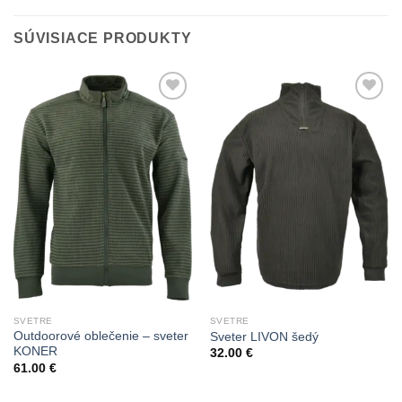
SÚVISIACE PRODUKTY
Add to
Add to
Wishlist
Wishlist
SVETRE
SVETRE
Outdoorové oblečenie – sveter
Sveter LIVON šedý
KONER
32.00
€
61.00
€