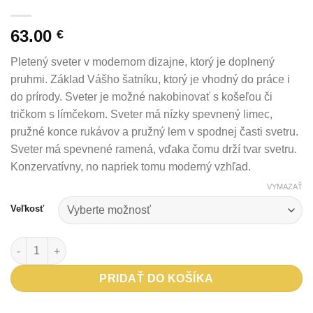
63.00
€
Pletený sveter v modernom dizajne, ktorý je doplnený
pruhmi. Základ Vášho šatníku, ktorý je vhodný do práce i
do prírody. Sveter je možné nakobinovať s košeľou či
tričkom s límčekom. Sveter má nízky spevnený limec,
pružné konce rukávov a pružný lem v spodnej časti svetru.
Sveter má spevnené ramená, vďaka čomu drží tvar svetru.
Konzervatívny, no napriek tomu moderný vzhľad.
VYMAZAŤ
Veľkosť
množstvo Sveter MOSAL
PRIDAŤ DO KOŠÍKA