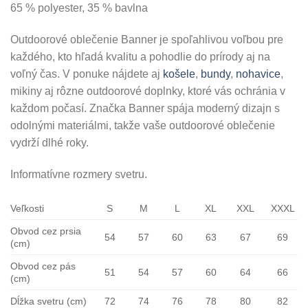
65 % polyester, 35 % bavlna
Outdoorové oblečenie Banner je spoľahlivou voľbou pre
každého, kto hľadá kvalitu a pohodlie do prírody aj na
voľný čas. V ponuke nájdete aj
košele
,
bundy
,
nohavice
,
mikiny aj rôzne outdoorové doplnky, ktoré vás ochránia v
každom počasí. Značka Banner spája moderný dizajn s
odolnými materiálmi, takže vaše outdoorové oblečenie
vydrží dlhé roky.
Informatívne rozmery svetru.
Veľkosti
S
M
L
XL
XXL
XXXL
Obvod cez prsia
54
57
60
63
67
69
(cm)
Obvod cez pás
51
54
57
60
64
66
(cm)
Dĺžka svetru (cm)
72
74
76
78
80
82