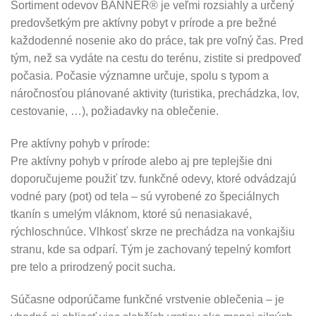
Sortiment odevov BANNER® je veľmi rozsiahly a určený
predovšetkým pre aktívny pobyt v prírode a pre bežné
každodenné nosenie ako do práce, tak pre voľný čas. Pred
tým, než sa vydáte na cestu do terénu, zistite si predpoveď
počasia. Počasie významne určuje, spolu s typom a
náročnosťou plánované aktivity (turistika, prechádzka, lov,
cestovanie, …), požiadavky na oblečenie.
Pre aktívny pohyb v prírode:
Pre aktívny pohyb v prírode alebo aj pre teplejšie dni
doporučujeme použiť tzv. funkčné odevy, ktoré odvádzajú
vodné pary (pot) od tela – sú vyrobené zo špeciálnych
tkanín s umelým vláknom, ktoré sú nenasiakavé,
rýchloschnúce. Vlhkosť skrze ne prechádza na vonkajšiu
stranu, kde sa odparí. Tým je zachovaný tepelný komfort
pre telo a prirodzený pocit sucha.
Súčasne odporúčame funkčné vrstvenie oblečenia – je