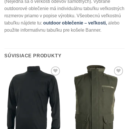
(Nejedná sa o veľkosti odevov samotných). Vybrané
outdoorové oblečenie má individuálnu tabuľku veľkostných
rozmerov priamo v popise výrobku. Všeobecnú veľkostnú
tabuľku nájdete tu:
outdoor oblečenie – veľkosti,
alebo
použite informatívnu tabuľku pre košele Banner.
SÚVISIACE PRODUKTY
Add to
Add to
Wishlist
Wishlist