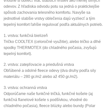
vhodné si obliecť viac slabších vrstiev ako menej silných
odevov. Z hľadiska odvodu potu sa jedná o praktickejšie
spôsob zachovania telesného komfortu. Navyše sa
jednotlivé slabšie vrstvy oblečenia dajú vyzliecť a tým
tepelný komfort ľahšie regulovať podľa aktuálnych potrieb.
1. vrstva: funkčná bielizeň
Tričko COOLTEX (celoročné využitie), alebo tričko a dlhé
spodky THERMOTEX (do chladného počasia, zvyšujú
tepelný komfort).
2. vrstva: zatepľovacie a priedušná vrstva
Obľúbené a odolné fleece odevy (dva druhy podľa sily
materiálu – 280 gr./m2 alebo až 450 gr./m2).
3. vrstva: ochranná vrstva
Odporúčame naše funkčné tričká, funkčné košele (aj
funkčná flanelové košele s podšívkou, vhodné do
chladného počasia), fleece blúzky alebo bundy (Polar