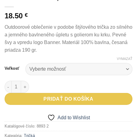
18.50
€
Outdoorové oblečenie v podobe štýlového trička zo silného
a jemného bavlneného úpletu s golierom ku krku. Pevné
švy a vpredu logo Banner. Materiál 100% bavlna, česaná
priadza 190 gr.
VYMAZAŤ
Veľkosť
množstvo Tričko BANNER pieskové
PRIDAŤ DO KOŠÍKA
Add to Wishlist
Katalógové číslo:
8893 2
Kategória:
Tričká