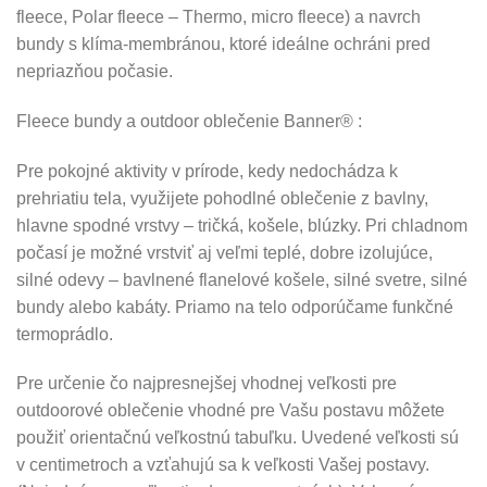
fleece, Polar fleece – Thermo, micro fleece) a navrch
bundy s klíma-membránou, ktoré ideálne ochráni pred
nepriazňou počasie.
Fleece bundy a outdoor oblečenie Banner® :
Pre pokojné aktivity v prírode, kedy nedochádza k
prehriatiu tela, využijete pohodlné oblečenie z bavlny,
hlavne spodné vrstvy – tričká, košele, blúzky. Pri chladnom
počasí je možné vrstviť aj veľmi teplé, dobre izolujúce,
silné odevy – bavlnené flanelové košele, silné svetre, silné
bundy alebo kabáty. Priamo na telo odporúčame funkčné
termoprádlo.
Pre určenie čo najpresnejšej vhodnej veľkosti pre
outdoorové oblečenie vhodné pre Vašu postavu môžete
použiť orientačnú veľkostnú tabuľku. Uvedené veľkosti sú
v centimetroch a vzťahujú sa k veľkosti Vašej postavy.