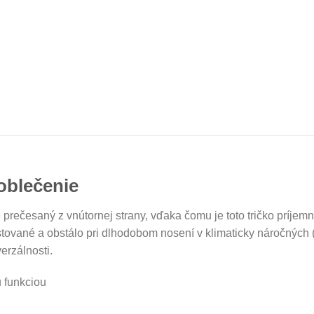
oblečenie
e prečesaný z vnútornej strany, vďaka čomu je toto tričko príje
estované a obstálo pri dlhodobom nosení v klimaticky náročných (t
erzálnosti.
 funkciou