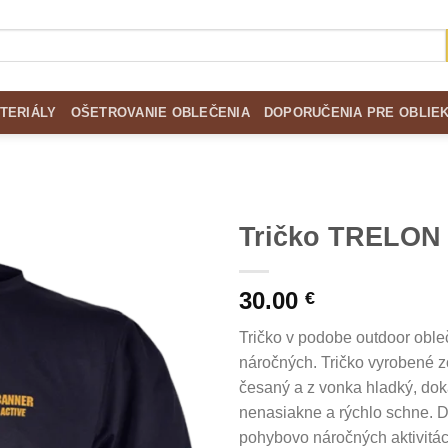
TERIÁLY
OŠETROVANIE OBLEČENIA
DOPORUČENIA PRE OBLIE
Tričko TRELON
Add to
30.00
Wishlist
€
Tričko v podobe outdoor oble
náročných. Tričko vyrobené zo
česaný a z vonka hladký, dok
nenasiakne a rýchlo schne. Do
pohybovo náročných aktivitách