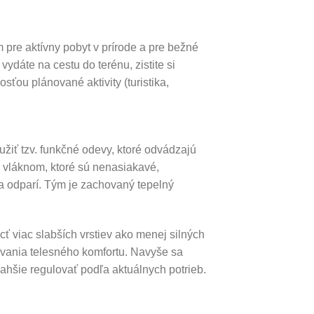
re aktívny pobyt v prírode a pre bežné
ydáte na cestu do terénu, zistite si
ťou plánované aktivity (turistika,
užiť tzv. funkčné odevy, ktoré odvádzajú
m vláknom, ktoré sú nenasiakavé,
a odparí. Tým je zachovaný tepelný
ť viac slabších vrstiev ako menej silných
ovania telesného komfortu. Navyše sa
 ľahšie regulovať podľa aktuálnych potrieb.