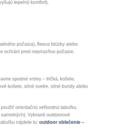
šujú tepelný komfort).
adného počasia), fleece blúzky alebo
ne ochráni pred nepriazňou počasie.
lavne spodné vrstvy – tričká, košele,
ové košele, silné svetre, silné bundy alebo
použiť orientačnú veľkostnú tabuľku.
ov samotných). Vybrané outdoorové
abuľku nájdete tu:
outdoor oblečenie –