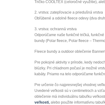
Tričko COOLTEX (celoročné využitie), ale
2. vrstva: zatepľovacie a priedušná vrstva
Obľúbené a odolné fleece odevy (dva druhy
3. vrstva: ochranná vrstva
Odporúčame naše funkčné tričká, funkčné k
bundy (Polar fleece, Polar fleece – Therm
Fleece bundy a outdoor oblečenie Banner
Pre pokojné aktivity v prírode, kedy nedoch
blúzky. Pri chladnom počasí je možné vrstvi
kabáty. Priamo na telo odporúčame funkčn
Pre určenie čo najpresnejšej vhodnej veľk
Uvedené veľkosti sú v centimetroch a vzťa
oblečenie má individuálnu tabuľku veľkos
veľkosti,
alebo použite informatívnu tabuľ