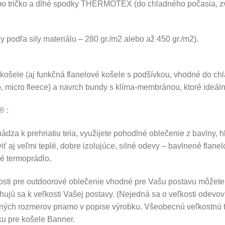
bo tričko a dlhé spodky THERMOTEX (do chladného počasia, zvy
 podľa sily materiálu – 280 gr./m2 alebo až 450 gr./m2).
ošele (aj funkčná flanelové košele s podšívkou, vhodné do chl
o, micro fleece) a navrch bundy s klíma-membránou, ktoré ideál
® :
ádza k prehriatiu tela, využijete pohodlné oblečenie z bavlny, h
ť aj veľmi teplé, dobre izolujúce, silné odevy – bavlnené flanel
é termoprádlo.
osti pre outdoorové oblečenie vhodné pre Vašu postavu môžete 
hujú sa k veľkosti Vašej postavy. (Nejedná sa o veľkosti odev
tných rozmerov priamo v popise výrobku. Všeobecnú veľkostnú t
ku pre košele Banner.