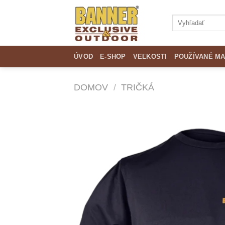
Skip
to
Hľadať:
content
ÚVOD
E-SHOP
VEĽKOSTI
POUŽÍVANÉ MA
DOMOV
/
TRIČKÁ