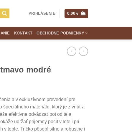
PRIHLÁSENIE
0.00
€
KANIE
KONTAKT
OBCHODNÉ PODMIENKY
 tmavo modré
čenia a v exkluzívnom prevedení pre
 špeciálneho materiálu, ktorý je z vnútra
áže efektívne odvádzať pot od tela
káže udržať príjemný pocit v lete i pri
 v teple. Tričko pôsobí silne a robustne i