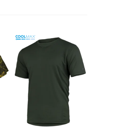
to
Add to
ist
Wishlist