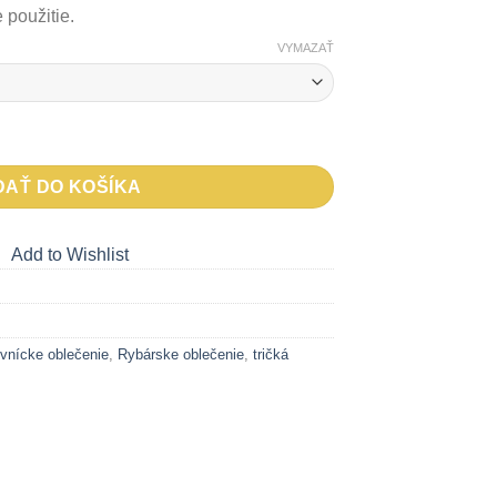
 použitie.
VYMAZAŤ
vo modré
DAŤ DO KOŠÍKA
Add to Wishlist
vnícke oblečenie
,
Rybárske oblečenie
,
tričká