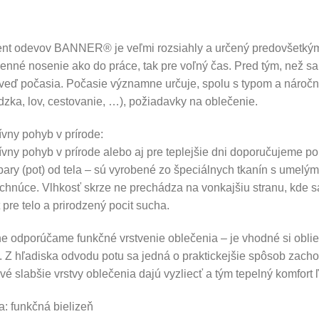
ent odevov BANNER® je veľmi rozsiahly a určený predovšetkým p
nné nosenie ako do práce, tak pre voľný čas. Pred tým, než sa v
eď počasia. Počasie významne určuje, spolu s typom a náročnos
zka, lov, cestovanie, …), požiadavky na oblečenie.
ívny pohyb v prírode:
ívny pohyb v prírode alebo aj pre teplejšie dni doporučujeme po
ary (pot) od tela – sú vyrobené zo špeciálnych tkanín s umelý
chnúce. Vlhkosť skrze ne prechádza na vonkajšiu stranu, kde s
 pre telo a prirodzený pocit sucha.
 odporúčame funkčné vrstvenie oblečenia – je vhodné si obliec
 Z hľadiska odvodu potu sa jedná o praktickejšie spôsob zach
ivé slabšie vrstvy oblečenia dajú vyzliecť a tým tepelný komfort
va: funkčná bielizeň