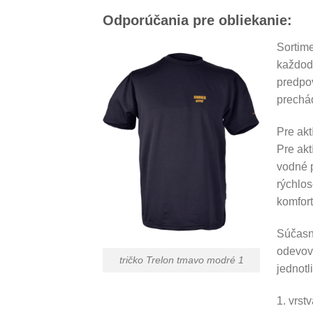
Odporúčania pre obliekanie:
Sortim
každode
predpov
prechád
Pre akt
Pre akt
vodné p
rýchlos
komfort
Súčasne
odevov.
tričko Trelon tmavo modré 1
jednotl
1. vrst