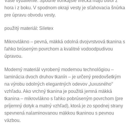
Vaše vybavenie. Spodné vonkajšie vrecká majú otvor z
hora i z boku. V spodnom okraji vesty je sťahovacia šnúrka
pre úpravu obvodu vesty.
použitý materiál: Siletex
Mikrovlákno – pevná, mäkká odolná dvojvrstvová tkanina s
ľahko brúseným povrchom a kvalitné vodoodpudivou
úpravou.
Moderný materiál vyrobený modernou technológiou –
laminácia dvoch druhov tkanín – je určený predovšetkým
na výrobu odolných elegantných odevov „luxusného“
vzhľadu. Ako vrchný tkanina je použitá jemná mäkká
tkanina – mikrovlákno s ľahko pobrúseným povrchom (pre
príjemný dotyk a matný vzhľad), ktorá je zo spodnej strany
spevnená nalaminovanou mäkkou tkaninou s pevnou
väzbou.