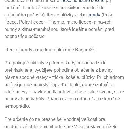
Odporúčame naše funkčné
tričká
,
funkčné košele
(aj
funkčná flanelové košele s podšívkou, vhodné do
chladného počasia), fleece blúzky alebo
bundy
(Polar
fleece, Polar fleece – Thermo, micro fleece) a navrch
bundy s klíma-membránou, ktoré ideálne ochráni pred
nepriazňou počasie.
Fleece bundy a outdoor oblečenie Banner® :
Pre pokojné aktivity v prírode, kedy nedochádza k
prehriatiu tela, využijete pohodlné oblečenie z bavlny,
hlavne spodné vrstvy – tričká, košele, blúzky. Pri chladnom
počasí je možné vrstviť aj veľmi teplé, dobre izolujúce,
silné odevy – bavlnené flanelové košele, silné svetre, silné
bundy alebo kabáty. Priamo na telo odporúčame funkčné
termoprádlo.
Pre určenie čo najpresnejšej vhodnej veľkosti pre
outdoorové oblečenie vhodné pre Vašu postavu môžete