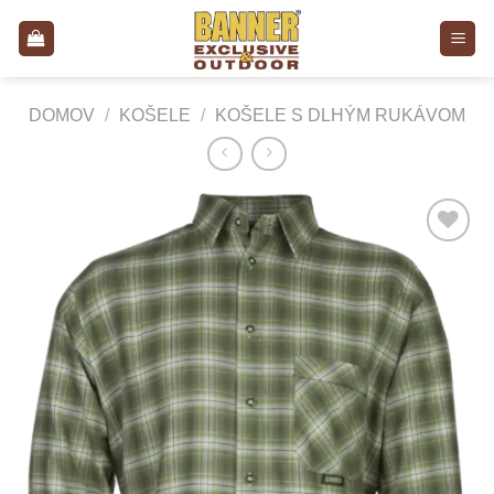
Skip
to
content
DOMOV
/
KOŠELE
/
KOŠELE S DLHÝM RUKÁVOM
Add to
Wishlist