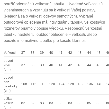
použiť orientačnú veľkostnú tabuľku. Uvedené veľkosti sú
v centimetroch a vzťahujú sa k veľkosti Vašej postavy.
(Nejedná sa o veľkosti odevov samotných). Vybrané
outdoorové oblečenie má individuálnu tabuľku veľkostných
rozmerov priamo v popise výrobku. Všeobecnú veľkostnú
tabuľku nájdete tu: outdoor oblečenie – veľkosti
,
alebo
použite informatívnu tabuľku pre košele Banner.
Veľkosti
37
38
39
40
41
42
43
44
45
4
obvod
krku
37
38
39
40
41
42
43
44
45
4
(cm)
obvod
cez
108
112
116
120
124
128
132
136
140
1
pás/boky
(cm)
dĺžka
košele
82
82
83
83
83
83
85
85
85
8
(cm)