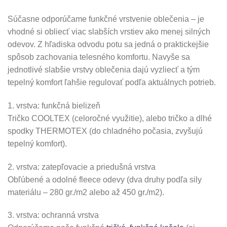
Súčasne odporúčame funkčné vrstvenie oblečenia – je
vhodné si obliecť viac slabších vrstiev ako menej silných
odevov. Z hľadiska odvodu potu sa jedná o praktickejšie
spôsob zachovania telesného komfortu. Navyše sa
jednotlivé slabšie vrstvy oblečenia dajú vyzliecť a tým
tepelný komfort ľahšie regulovať podľa aktuálnych potrieb.
1. vrstva: funkčná bielizeň
Tričko COOLTEX (celoročné využitie), alebo tričko a dlhé
spodky THERMOTEX (do chladného počasia, zvyšujú
tepelný komfort).
2. vrstva: zatepľovacie a priedušná vrstva
Obľúbené a odolné fleece odevy (dva druhy podľa sily
materiálu – 280 gr./m2 alebo až 450 gr./m2).
3. vrstva: ochranná vrstva