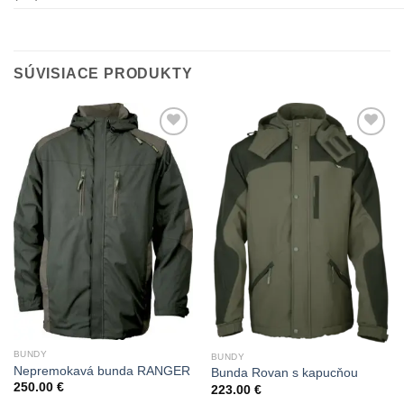
SÚVISIACE PRODUKTY
Add to
Add to
Wishlist
Wishlist
BUNDY
BUNDY
Nepremokavá bunda RANGER
Bunda Rovan s kapucňou
250.00
€
223.00
€