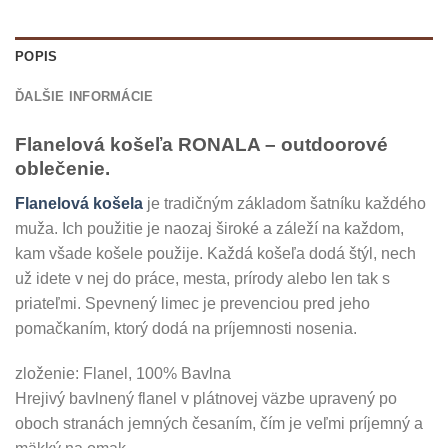
POPIS
ĎALŠIE INFORMÁCIE
Flanelová košeľa RONALA – outdoorové
oblečenie.
Flanelová košela
je tradičným základom šatníku každého
muža. Ich použitie je naozaj široké a záleží na každom,
kam všade košele použije. Každá košeľa dodá štýl, nech
už idete v nej do práce, mesta, prírody alebo len tak s
priateľmi. Spevnený limec je prevenciou pred jeho
pomačkaním, ktorý dodá na príjemnosti nosenia.
zloženie: Flanel, 100% Bavlna
Hrejivý bavlnený flanel v plátnovej väzbe upravený po
oboch stranách jemných česaním, čím je veľmi príjemný a