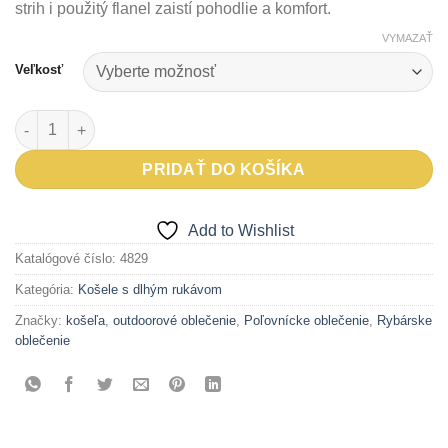
strih i použitý flanel zaistí pohodlie a komfort.
VYMAZAŤ
Veľkosť
množstvo Flanelová košeľa Ronala
PRIDAŤ DO KOŠÍKA
Add to Wishlist
Katalógové číslo:
4829
Kategória:
Košele s dlhým rukávom
Značky:
košeľa
,
outdoorové oblečenie
,
Poľovnícke oblečenie
,
Rybárske
oblečenie