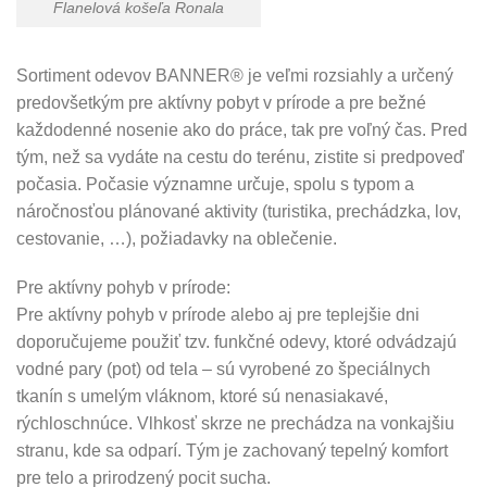
Flanelová košeľa Ronala
Sortiment odevov BANNER® je veľmi rozsiahly a určený
predovšetkým pre aktívny pobyt v prírode a pre bežné
každodenné nosenie ako do práce, tak pre voľný čas. Pred
tým, než sa vydáte na cestu do terénu, zistite si predpoveď
počasia. Počasie významne určuje, spolu s typom a
náročnosťou plánované aktivity (turistika, prechádzka, lov,
cestovanie, …), požiadavky na oblečenie.
Pre aktívny pohyb v prírode:
Pre aktívny pohyb v prírode alebo aj pre teplejšie dni
doporučujeme použiť tzv. funkčné odevy, ktoré odvádzajú
vodné pary (pot) od tela – sú vyrobené zo špeciálnych
tkanín s umelým vláknom, ktoré sú nenasiakavé,
rýchloschnúce. Vlhkosť skrze ne prechádza na vonkajšiu
stranu, kde sa odparí. Tým je zachovaný tepelný komfort
pre telo a prirodzený pocit sucha.