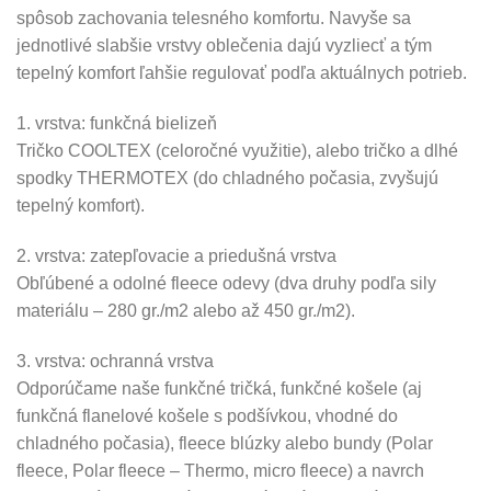
spôsob zachovania telesného komfortu. Navyše sa
jednotlivé slabšie vrstvy oblečenia dajú vyzliecť a tým
tepelný komfort ľahšie regulovať podľa aktuálnych potrieb.
1. vrstva: funkčná bielizeň
Tričko COOLTEX (celoročné využitie), alebo tričko a dlhé
spodky THERMOTEX (do chladného počasia, zvyšujú
tepelný komfort).
2. vrstva: zatepľovacie a priedušná vrstva
Obľúbené a odolné fleece odevy (dva druhy podľa sily
materiálu – 280 gr./m2 alebo až 450 gr./m2).
3. vrstva: ochranná vrstva
Odporúčame naše funkčné tričká, funkčné košele (aj
funkčná flanelové košele s podšívkou, vhodné do
chladného počasia), fleece blúzky alebo bundy (Polar
fleece, Polar fleece – Thermo, micro fleece) a navrch