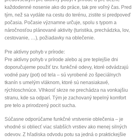
každodenné nosenie ako do práce, tak pre voľný čas. Pred
tým, než sa vydáte na cestu do terénu, zistite si predpoveď
počasia. Počasie významne určuje, spolu s typom a
náročnosťou plánované aktivity (turistika, prechádzka, lov,
cestovanie, …), požiadavky na oblečenie.
Pre aktívny pohyb v prírode:
Pre aktívny pohyb v prírode alebo aj pre teplejšie dni
doporučujeme použiť tzv. funkčné odevy, ktoré odvádzajú
vodné pary (pot) od tela – sú vyrobené zo špeciálnych
tkanín s umelým vláknom, ktoré sú nenasiakavé,
rýchloschnúce. Vlhkosť skrze ne prechádza na vonkajšiu
stranu, kde sa odparí. Tým je zachovaný tepelný komfort
pre telo a prirodzený pocit sucha.
Súčasne odporúčame funkčné vrstvenie oblečenia – je
vhodné si obliecť viac slabších vrstiev ako menej silných
odevov. Z hľadiska odvodu potu sa jedná o praktickejšie