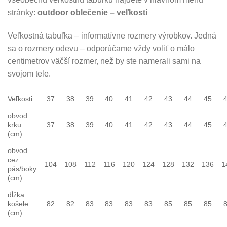
stránky:
outdoor oblečenie – veľkosti
Veľkostná tabuľka – informatívne rozmery výrobkov. Jedná
sa o rozmery odevu – odporúčame vždy voliť o málo
centimetrov väčší rozmer, než by ste namerali sami na
svojom tele.
Veľkosti
37
38
39
40
41
42
43
44
45
obvod
krku
37
38
39
40
41
42
43
44
45
(cm)
obvod
cez
104
108
112
116
120
124
128
132
136
1
pás/boky
(cm)
dĺžka
košele
82
82
83
83
83
83
85
85
85
(cm)