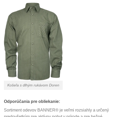
Košeľa s dlhým rukávom Doren
Odporúčania pre obliekanie:
Sortiment odevov BANNER® je veľmi rozsiahly a určený
predovšetkým pre aktívny pobyt v prírode a pre bežné