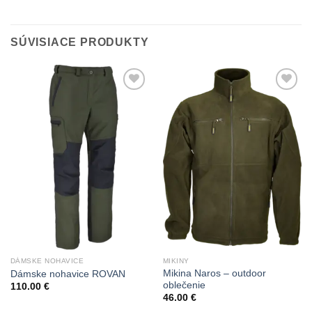
SÚVISIACE PRODUKTY
Add to
Add to
Wishlist
Wishlist
DÁMSKE NOHAVICE
MIKINY
Mikina Naros – outdoor
Dámske nohavice ROVAN
oblečenie
110.00
€
46.00
€