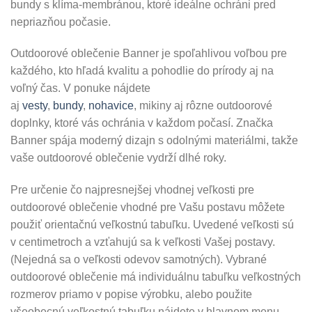
bundy s klíma-membránou, ktoré ideálne ochráni pred
nepriazňou počasie.
Outdoorové oblečenie Banner je spoľahlivou voľbou pre
každého, kto hľadá kvalitu a pohodlie do prírody aj na
voľný čas. V ponuke nájdete
aj
vesty
,
bundy
,
nohavice
, mikiny aj rôzne outdoorové
doplnky, ktoré vás ochránia v každom počasí. Značka
Banner spája moderný dizajn s odolnými materiálmi, takže
vaše outdoorové oblečenie vydrží dlhé roky.
Pre určenie čo najpresnejšej vhodnej veľkosti pre
outdoorové oblečenie vhodné pre Vašu postavu môžete
použiť orientačnú veľkostnú tabuľku. Uvedené veľkosti sú
v centimetroch a vzťahujú sa k veľkosti Vašej postavy.
(Nejedná sa o veľkosti odevov samotných). Vybrané
outdoorové oblečenie má individuálnu tabuľku veľkostných
rozmerov priamo v popise výrobku, alebo použite
všeobecnú veľkostnú tabuľku nájdete v hlavnom menu