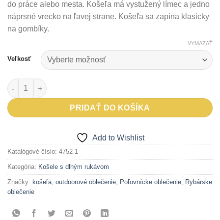
do práce alebo mesta. Košeľa má vystužený límec a jedno
náprsné vrecko na ľavej strane. Košeľa sa zapína klasicky
na gombíky.
VYMAZAŤ
Veľkosť
množstvo Košeľa s dlhým rukávom DOREN
PRIDAŤ DO KOŠÍKA
Add to Wishlist
Katalógové číslo:
4752 1
Kategória:
Košele s dlhým rukávom
Značky:
košeľa
,
outdoorové oblečenie
,
Poľovnícke oblečenie
,
Rybárske
oblečenie