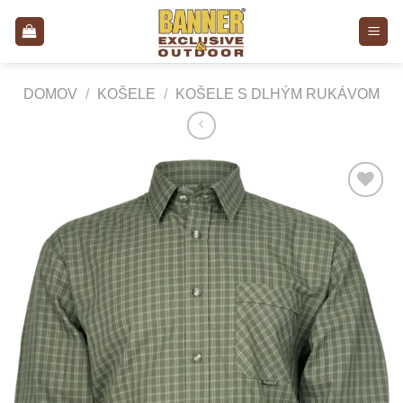
Skip
to
content
DOMOV
/
KOŠELE
/
KOŠELE S DLHÝM RUKÁVOM
Add to
Wishlist