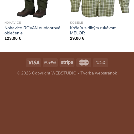
NOHAVICE
KOŠELE
Nohavice ROVAN outdoorové
Košeľa s dlhým rukávom
oblečenie
MELOR
123.00
€
29.00
€
© 2026 Copyright
WEBSTUDIO - Tvorba webstránok