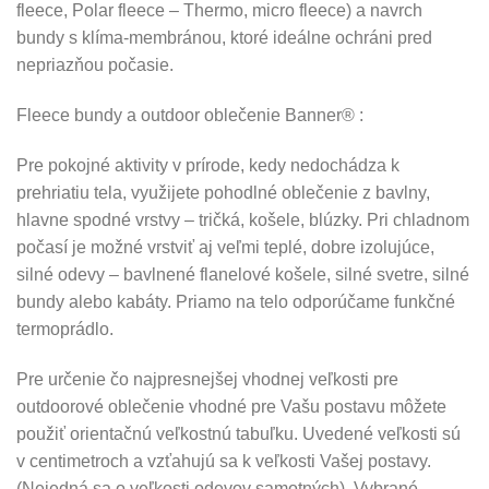
fleece, Polar fleece – Thermo, micro fleece) a navrch
bundy s klíma-membránou, ktoré ideálne ochráni pred
nepriazňou počasie.
Fleece bundy a outdoor oblečenie Banner® :
Pre pokojné aktivity v prírode, kedy nedochádza k
prehriatiu tela, využijete pohodlné oblečenie z bavlny,
hlavne spodné vrstvy – tričká, košele, blúzky. Pri chladnom
počasí je možné vrstviť aj veľmi teplé, dobre izolujúce,
silné odevy – bavlnené flanelové košele, silné svetre, silné
bundy alebo kabáty. Priamo na telo odporúčame funkčné
termoprádlo.
Pre určenie čo najpresnejšej vhodnej veľkosti pre
outdoorové oblečenie vhodné pre Vašu postavu môžete
použiť orientačnú veľkostnú tabuľku. Uvedené veľkosti sú
v centimetroch a vzťahujú sa k veľkosti Vašej postavy.
(Nejedná sa o veľkosti odevov samotných). Vybrané