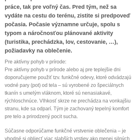
práce, tak pre voľný čas. Pred tým, než sa
vydáte na cestu do terénu, zistite si predpoveď
počasia. Počasie významne určuje, spolu s
typom a náročnosťou plánované aktivity
(turistika, prechádzka, lov, cestovanie, …),
požiadavky na oblečenie.
Pre aktívny pohyb v prírode:
Pre aktívny pohyb v prírode alebo aj pre teplejšie dni
doporučujeme použiť tzv. funkčné odevy, ktoré odvádzajú
vodné pary (pot) od tela – sú vyrobené zo špeciálnych
tkanín s umelým vláknom, ktoré sú nenasiakavé,
rýchloschnúce. Vlhkosť skrze ne prechádza na vonkajšiu
stranu, kde sa odparí. Tým je zachovaný tepelný komfort
pre telo a prirodzený pocit sucha.
Súčasne odporúčame funkčné vrstvenie oblečenia – je
vhodné si obliecť viac slabších vrstiev ako menej silných