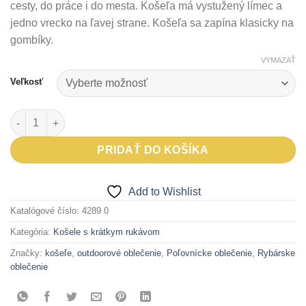
cesty, do práce i do mesta. Košeľa má vystužený límec a
jedno vrecko na ľavej strane. Košeľa sa zapína klasicky na
gombíky.
VYMAZAŤ
Veľkosť
množstvo Košeľa KOFAL s krátkym rukávom
PRIDAŤ DO KOŠÍKA
Add to Wishlist
Katalógové číslo:
4289 0
Kategória:
Košele s krátkym rukávom
Značky:
košeľe
,
outdoorové oblečenie
,
Poľovnícke oblečenie
,
Rybárske
oblečenie