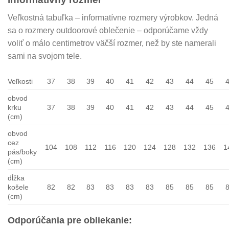
Veľkostná tabuľka – informatívne rozmery výrobkov. Jedná
sa o rozmery outdoorové oblečenie – odporúčame vždy
voliť o málo centimetrov väčší rozmer, než by ste namerali
sami na svojom tele.
Veľkosti
37
38
39
40
41
42
43
44
45
obvod
krku
37
38
39
40
41
42
43
44
45
(cm)
obvod
cez
104
108
112
116
120
124
128
132
136
1
pás/boky
(cm)
dĺžka
košele
82
82
83
83
83
83
85
85
85
(cm)
Odporúčania pre obliekanie: