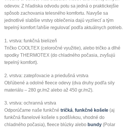
odevov. Z hľadiska odvodu potu sa jedná o praktickejšie
spôsob zachovania telesného komfortu. Navyše sa
jednotlivé slabšie vrstvy oblečenia dajú vyzliecť a tým
tepelný komfort ľahšie regulovať podľa aktuálnych potrieb.
1. vrstva: funkčná bielizeň
Tričko COOLTEX (celoročné využitie), alebo tričko a dlhé
spodky THERMOTEX (do chladného počasia, zvyšujú
tepelný komfort).
2. vrstva: zatepľovacie a priedušná vrstva
Obľúbené a odolné fleece odevy (dva druhy podľa sily
materiálu – 280 gr./m2 alebo až 450 gr./m2).
3. vrstva: ochranná vrstva
Odporúčame naše funkčné
tričká
,
funkčné košele
(aj
funkčná flanelové košele s podšívkou, vhodné do
chladného počasia), fleece blúzky alebo
bundy
(Polar