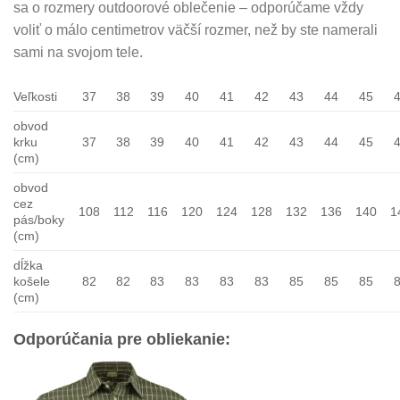
sa o rozmery outdoorové oblečenie – odporúčame vždy
voliť o málo centimetrov väčší rozmer, než by ste namerali
sami na svojom tele.
Veľkosti
37
38
39
40
41
42
43
44
45
obvod
krku
37
38
39
40
41
42
43
44
45
(cm)
obvod
cez
108
112
116
120
124
128
132
136
140
1
pás/boky
(cm)
dĺžka
košele
82
82
83
83
83
83
85
85
85
(cm)
Odporúčania pre obliekanie: