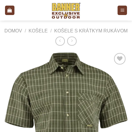
Skip
to
content
DOMOV
/
KOŠELE
/
KOŠELE S KRÁTKYM RUKÁVOM
Add to
Wishlist