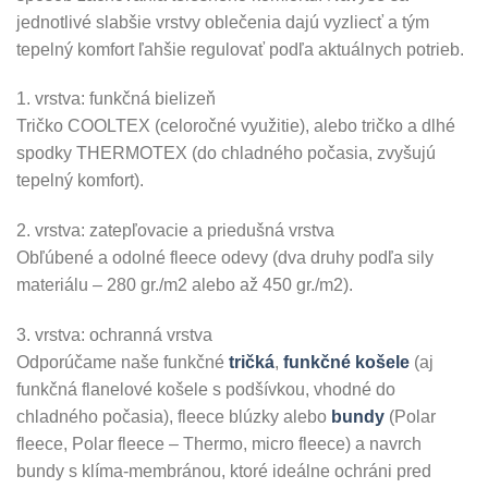
jednotlivé slabšie vrstvy oblečenia dajú vyzliecť a tým
tepelný komfort ľahšie regulovať podľa aktuálnych potrieb.
1. vrstva: funkčná bielizeň
Tričko COOLTEX (celoročné využitie), alebo tričko a dlhé
spodky THERMOTEX (do chladného počasia, zvyšujú
tepelný komfort).
2. vrstva: zatepľovacie a priedušná vrstva
Obľúbené a odolné fleece odevy (dva druhy podľa sily
materiálu – 280 gr./m2 alebo až 450 gr./m2).
3. vrstva: ochranná vrstva
Odporúčame naše funkčné
tričká
,
funkčné košele
(aj
funkčná flanelové košele s podšívkou, vhodné do
chladného počasia), fleece blúzky alebo
bundy
(Polar
fleece, Polar fleece – Thermo, micro fleece) a navrch
bundy s klíma-membránou, ktoré ideálne ochráni pred