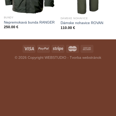
BUNDY
DÁMSKE NOHAVICE
Nepremokavá bunda RANGER
Dámske nohavice ROVAN
250.00
€
110.00
€
© 2026 Copyright
WEBSTUDIO - Tvorba webstránok