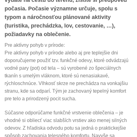
počasia. Počasie významne určuje, spolu s
typom a náročnosťou plánované aktivity
(turistika, prechádzka, lov, cestovanie, …),
požiadavky na oblečenie.
Pre aktívny pohyb v prírode:
Pre aktívny pohyb v prírode alebo aj pre teplejšie dni
doporučujeme použiť tzv. funkčné odevy, ktoré odvádzajú
vodné pary (pot) od tela – sú vyrobené zo špeciálnych
tkanín s umelým vláknom, ktoré sú nenasiakavé,
rýchloschnúce. Vlhkosť skrze ne prechádza na vonkajšiu
stranu, kde sa odparí. Tým je zachovaný tepelný komfort
pre telo a prirodzený pocit sucha.
Súčasne odporúčame funkčné vrstvenie oblečenia – je
vhodné si obliecť viac slabších vrstiev ako menej silných
odevov. Z hľadiska odvodu potu sa jedná o praktickejšie
spôsob zachovania telesného komfortu. Navyše sa