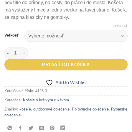
použitie do prírody, na cesty, do práce i do mesta. Košeľa
má vystužený límec a jedno vrecko na ľavej strane. Košeľa
sa zapína klasicky na gombíky.
VYMAZAŤ
Veľkosť
množstvo Košeľa s krátkym rukávom Kora
PRIDAŤ DO KOŠÍKA
Add to Wishlist
Katalógové číslo:
4128 0
Kategória:
Košele s krátkym rukávom
Značky:
košeľe
,
outdoorové oblečenie
,
Poľovnícke oblečenie
,
Rybárske
oblečenie