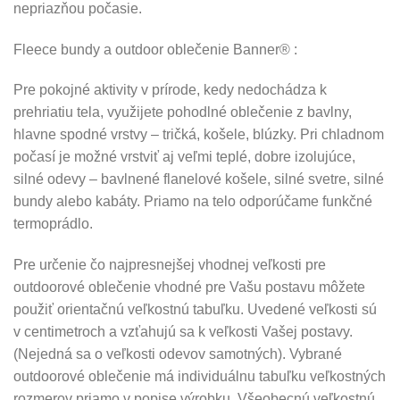
nepriazňou počasie.
Fleece bundy a outdoor oblečenie Banner® :
Pre pokojné aktivity v prírode, kedy nedochádza k
prehriatiu tela, využijete pohodlné oblečenie z bavlny,
hlavne spodné vrstvy – tričká, košele, blúzky. Pri chladnom
počasí je možné vrstviť aj veľmi teplé, dobre izolujúce,
silné odevy – bavlnené flanelové košele, silné svetre, silné
bundy alebo kabáty. Priamo na telo odporúčame funkčné
termoprádlo.
Pre určenie čo najpresnejšej vhodnej veľkosti pre
outdoorové oblečenie vhodné pre Vašu postavu môžete
použiť orientačnú veľkostnú tabuľku. Uvedené veľkosti sú
v centimetroch a vzťahujú sa k veľkosti Vašej postavy.
(Nejedná sa o veľkosti odevov samotných). Vybrané
outdoorové oblečenie má individuálnu tabuľku veľkostných
rozmerov priamo v popise výrobku. Všeobecnú veľkostnú