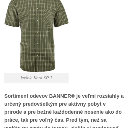
košela Kora KR 1
Sortiment odevov BANNER® je veľmi rozsiahly a
určený predovšetkým pre aktívny pobyt v
prírode a pre bežné každodenné nosenie ako do
práce, tak pre voľný čas. Pred tým, než sa
vydáte na cestu do terénu, zistite si predpoveď