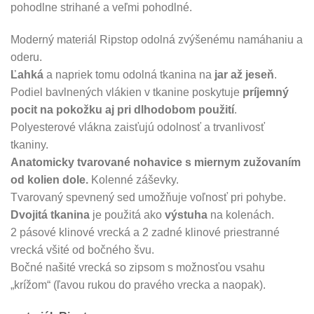
pohodlne strihané a veľmi pohodlné.
Moderný materiál Ripstop odolná zvýšenému namáhaniu a
oderu.
Ľahká
a napriek tomu odolná tkanina na
jar až jeseň
.
Podiel bavlnených vlákien v tkanine poskytuje
príjemný
pocit na pokožku aj pri dlhodobom použití
.
Polyesterové vlákna zaisťujú odolnosť a trvanlivosť
tkaniny.
Anatomicky tvarované nohavice s miernym zužovaním
od kolien dole.
Kolenné záševky.
Tvarovaný spevnený sed umožňuje voľnosť pri pohybe.
Dvojitá tkanina
je použitá ako
výstuha
na kolenách.
2 pásové klinové vrecká a 2 zadné klinové priestranné
vrecká všité od bočného švu.
Bočné našité vrecká so zipsom s možnosťou vsahu
„krížom“ (ľavou rukou do pravého vrecka a naopak).