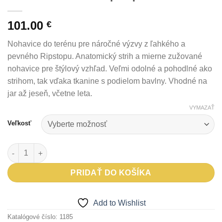
101.00
€
Nohavice do terénu pre náročné výzvy z ľahkého a
pevného Ripstopu. Anatomický strih a mierne zužované
nohavice pre štýlový vzhľad. Veľmi odolné a pohodlné ako
strihom, tak vďaka tkanine s podielom bavlny. Vhodné na
jar až jeseň, včetne leta.
VYMAZAŤ
Veľkosť
množstvo Nohavice RECOL Ripstop
PRIDAŤ DO KOŠÍKA
Add to Wishlist
Katalógové číslo:
1185