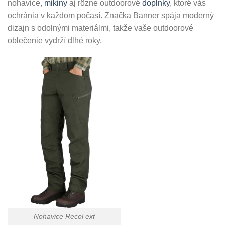
nohavice,
mikiny
aj rôzne outdoorové
doplnky
, ktoré vás
ochránia v každom počasí. Značka Banner spája moderný
dizajn s odolnými materiálmi, takže vaše outdoorové
oblečenie vydrží dlhé roky.
Nohavice Recol ext