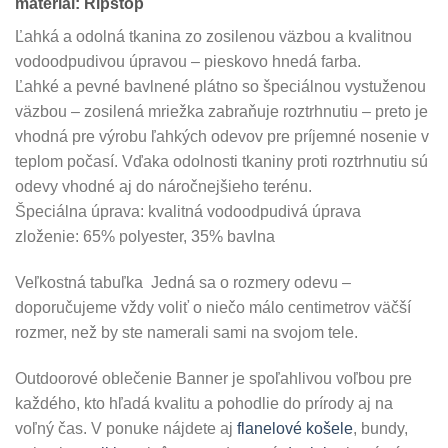
materiál: Ripstop
Ľahká a odolná tkanina zo zosilenou väzbou a kvalitnou
vodoodpudivou úpravou – pieskovo hnedá farba.
Ľahké a pevné bavlnené plátno so špeciálnou vystuženou
väzbou – zosilená mriežka zabraňuje roztrhnutiu – preto je
vhodná pre výrobu ľahkých odevov pre príjemné nosenie v
teplom počasí. Vďaka odolnosti tkaniny proti roztrhnutiu sú
odevy vhodné aj do náročnejšieho terénu.
Špeciálna úprava: kvalitná vodoodpudivá úprava
zloženie: 65% polyester, 35% bavlna
Veľkostná tabuľka Jedná sa o rozmery odevu –
doporučujeme vždy voliť o niečo málo centimetrov väčší
rozmer, než by ste namerali sami na svojom tele.
Outdoorové oblečenie Banner je spoľahlivou voľbou pre
každého, kto hľadá kvalitu a pohodlie do prírody aj na
voľný čas. V ponuke nájdete aj
flanelové košele
, bundy,