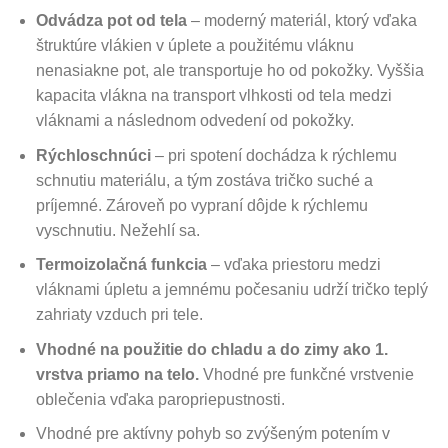
Odvádza pot od tela
– moderný materiál, ktorý vďaka
štruktúre vlákien v úplete a použitému vláknu
nenasiakne pot, ale transportuje ho od pokožky. Vyššia
kapacita vlákna na transport vlhkosti od tela medzi
vláknami a následnom odvedení od pokožky.
Rýchloschnúci
– pri spotení dochádza k rýchlemu
schnutiu materiálu, a tým zostáva tričko suché a
príjemné. Zároveň po vypraní dôjde k rýchlemu
vyschnutiu. Nežehlí sa.
Termoizolačná funkcia
– vďaka priestoru medzi
vláknami úpletu a jemnému počesaniu udrží tričko teplý
zahriaty vzduch pri tele.
Vhodné na použitie do chladu a do zimy ako 1.
vrstva priamo na telo.
Vhodné pre funkčné vrstvenie
oblečenia vďaka paropriepustnosti.
Vhodné pre aktívny pohyb so zvýšeným potením v