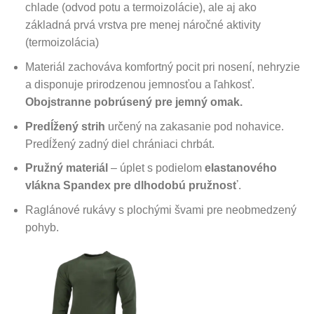
chlade (odvod potu a termoizolácie), ale aj ako
základná prvá vrstva pre menej náročné aktivity
(termoizolácia)
Materiál zachováva komfortný pocit pri nosení, nehryzie
a disponuje prirodzenou jemnosťou a ľahkosť.
Obojstranne pobrúsený pre jemný omak.
Predĺžený strih
určený na zakasanie pod nohavice.
Predĺžený zadný diel chrániaci chrbát.
Pružný materiál
– úplet s podielom
elastanového
vlákna Spandex pre dlhodobú pružnosť
.
Raglánové rukávy s plochými švami pre neobmedzený
pohyb.