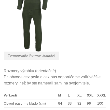
Termopradlo thermax komplet
Rozmery výrobku (orientačné)
Pri obvode cez prsia a cez pás odporúčame voliť väčšie
rozmery, než by ste namerali sami na svojom tele.
Veľkosti
M
L
XL
XXL
XXXL
Obvod pásu – v kľude (cm)
84
88
92
96
100