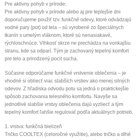
Pre aktívny pohyb v prírode:
Pre aktívny pohyb v prírode alebo aj pre teplejšie dni
doporučujeme použiť tzv. funkčné odevy, ktoré odvádzajú
vodné pary (pot) od tela – sú vyrobené zo špeciálnych
tkanín s umelým vláknom, ktoré sú nenasiakavé,
rýchloschnúce. Vlhkosť skrze ne prechádza na vonkajšiu
stranu, kde sa odparí. Tým je zachovaný tepelný komfort
pre telo a prirodzený pocit sucha.
Súčasne odporúčame funkčné vrstvenie oblečenia – je
vhodné si obliecť viac slabších vrstiev ako menej silných
odevov. Z hľadiska odvodu potu sa jedná o praktickejšie
spôsob zachovania telesného komfortu. Navyše sa
jednotlivé slabšie vrstvy oblečenia dajú vyzliecť a tým
tepelný komfort ľahšie regulovať podľa aktuálnych potrieb.
1. vrstva: funkčná bielizeň
Tričko COOLTEX (celoročné využitie), alebo tričko a dlhé