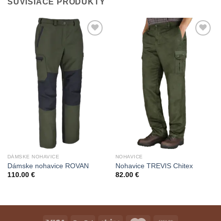
SÚVISIACE PRODUKTY
Add to
Add to
Wishlist
Wishlist
DÁMSKE NOHAVICE
NOHAVICE
Dámske nohavice ROVAN
Nohavice TREVIS Chitex
110.00
€
82.00
€