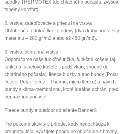
spodky THERMOTEX (do chladného počasia, zvyšujú
tepelný komfort).
2. vrstva: zatepľovacie a priedušná vrstva
Obľúbené a odolné fleece odevy (dva druhy podľa sily
materiálu – 280 gr./m2 alebo až 450 gr./m2).
3. vrstva: ochranná vrstva
Odporúčame naše funkčné tričká, funkčné košele (aj
funkčná flanelové košele s podšívkou, vhodné do
chladného počasia), fleece blúzky alebo bundy (Polar
fleece, Polar fleece – Thermo, micro fleece) a navrch
bundy s klíma-membránou, ktoré ideálne ochráni pred
nepriazňou počasie.
Fleece bundy a outdoor oblečenie Banner® :
Pre pokojné aktivity v prírode, kedy nedochádza k
prehriatiu tela, využijete pohodlné oblečenie z bavlny,