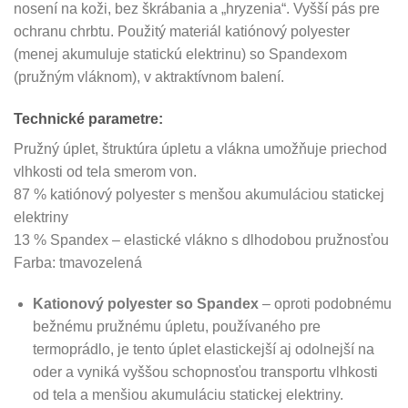
nosení na koži, bez škrábania a „hryzenia“. Vyšší pás pre
ochranu chrbtu. Použitý materiál katiónový polyester
(menej akumuluje statickú elektrinu) so Spandexom
(pružným vláknom), v aktraktívnom balení.
Technické parametre:
Pružný úplet, štruktúra úpletu a vlákna umožňuje priechod
vlhkosti od tela smerom von.
87 % katiónový polyester s menšou akumuláciou statickej
elektriny
13 % Spandex – elastické vlákno s dlhodobou pružnosťou
Farba: tmavozelená
Kationový polyester so Spandex
– oproti podobnému
bežnému pružnému úpletu, používaného pre
termoprádlo, je tento úplet elastickejší aj odolnejší na
oder a vyniká vyššou schopnosťou transportu vlhkosti
od tela a menšiou akumuláciu statickej elektriny.