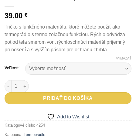
39.00
€
Tričko s funkčného materiálu, ktoré môžete použiť ako
termoprádlo s termoizolačnou funkciou. Rýchlo odvádza
pot od tela smerom von, rýchloschnúci materiál príjemný
pri nosení a s vyšším pásom pre ochranu chrbta.
VYMAZAŤ
Veľkosť
množstvo Tričko Thermax termoprádlo
PRIDAŤ DO KOŠÍKA
Add to Wishlist
Katalógové číslo:
4254
Kategória:
Termoprádlo