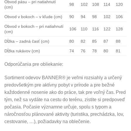
Obvod pásu – pri natiahnutí
98
102
108
114
120
(cm)
Obvod v bokoch – v kľude (cm)
90
94
98
102
106
Obvod v bokoch – pri natiahnutí
106
110
116
122
128
(cm)
Dĺžka – zadná časť (cm)
80
82
85
87
88
Dĺžka rukávov (cm)
74
76
78
80
81
Odporúčania pre obliekanie:
Sortiment odevov BANNER® je veľmi rozsiahly a určený
predovšetkým pre aktívny pobyt v prírode a pre bežné
každodenné nosenie ako do práce, tak pre voľný čas. Pred
tým, než sa vydáte na cestu do terénu, zistite si predpoveď
počasia. Počasie významne určuje, spolu s typom a
náročnosťou plánované aktivity (turistika, prechádzka, lov,
cestovanie, …), požiadavky na oblečenie.