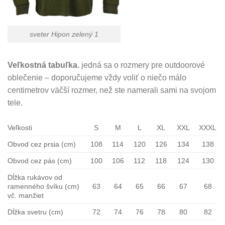
sveter Hipon zelený 1
Veľkostná tabuľka.
jedná sa o rozmery pre outdoorové
oblečenie – doporučujeme vždy voliť o niečo málo
centimetrov väčší rozmer, než ste namerali sami na svojom
tele.
Veľkosti
S
M
L
XL
XXL
XXXL
Obvod cez prsia (cm)
108
114
120
126
134
138
Obvod cez pás (cm)
100
106
112
118
124
130
Dĺžka rukávov od
ramenného švíku (cm)
63
64
65
66
67
68
vč. manžiet
Dĺžka svetru (cm)
72
74
76
78
80
82